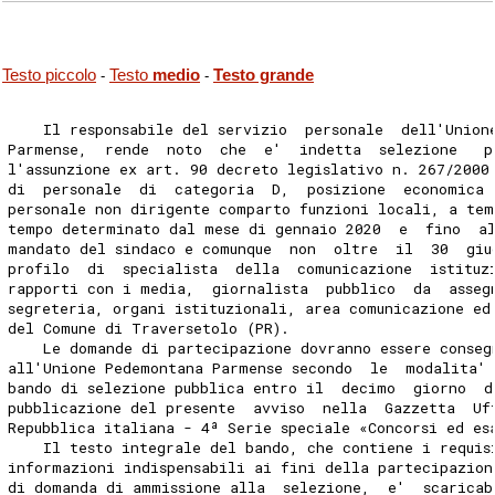
Testo piccolo
Testo
medio
Testo grande
-
-
    Il responsabile del servizio  personale  dell'Union
Parmense,  rende  noto  che  e'  indetta  selezione   p
l'assunzione ex art. 90 decreto legislativo n. 267/2000
di  personale  di  categoria  D,  posizione  economica 
personale non dirigente comparto funzioni locali, a tem
tempo determinato dal mese di gennaio 2020  e  fino  a
mandato del sindaco e comunque  non  oltre  il  30  giu
profilo  di  specialista  della  comunicazione  istituz
rapporti con i media,  giornalista  pubblico  da  asseg
segreteria, organi istituzionali, area comunicazione ed
del Comune di Traversetolo (PR). 
    Le domande di partecipazione dovranno essere conseg
all'Unione Pedemontana Parmense secondo  le  modalita'
bando di selezione pubblica entro il  decimo  giorno  d
pubblicazione del presente  avviso  nella  Gazzetta  Uf
Repubblica italiana - 4ª Serie speciale «Concorsi ed es
    Il testo integrale del bando, che contiene i requis
informazioni indispensabili ai fini della partecipazion
di domanda di ammissione alla  selezione,  e'  scaricab