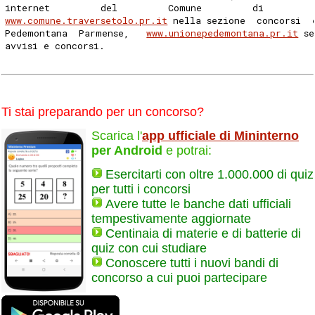
internet         del         Comune         di         
www.comune.traversetolo.pr.it
 nella sezione  concorsi  
Pedemontana  Parmense,   
www.unionepedemontana.pr.it
 s
avvisi e concorsi. 
Ti stai preparando per un concorso?
Scarica l'
app ufficiale di Mininterno
per Android
e potrai:
Esercitarti con oltre 1.000.000 di quiz
per tutti i concorsi
Avere tutte le banche dati ufficiali
tempestivamente aggiornate
Centinaia di materie e di batterie di
quiz con cui studiare
Conoscere tutti i nuovi bandi di
concorso a cui puoi partecipare