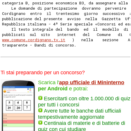
categoria B, posizione economica B3, da assegnare alla 
    Le domande di partecipazione  dovranno  pervenire 
Cordignano  entro  il  trentesimo  giorno  successivo  
pubblicazione del presente  avviso  nella  Gazzetta  Uf
Repubblica italiana - 4ª Serie speciale «Concorsi ed es
    Il testo integrale del  bando  ed  il  modello  di 
pubblicati  sul  sito   internet   del   Comune   di   
www.comune.cordignano.tv.it
   )   nella    sezione    A
trasparente - Bandi di concorso. 
Ti stai preparando per un concorso?
Scarica l'
app ufficiale di Mininterno
per Android
e potrai:
Esercitarti con oltre 1.000.000 di quiz
per tutti i concorsi
Avere tutte le banche dati ufficiali
tempestivamente aggiornate
Centinaia di materie e di batterie di
quiz con cui studiare