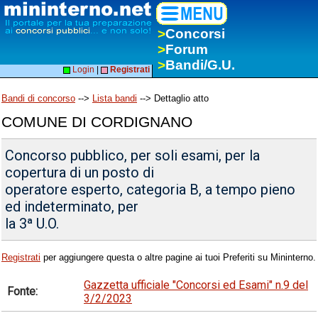
>
Concorsi
>
Forum
>
Bandi/G.U.
Login
|
Registrati
Bandi di concorso
-->
Lista bandi
--> Dettaglio atto
COMUNE DI CORDIGNANO
Concorso pubblico, per soli esami, per la
copertura di un posto di
operatore esperto, categoria B, a tempo pieno
ed indeterminato, per
la 3ª U.O.
Registrati
per aggiungere questa o altre pagine ai tuoi Preferiti su Mininterno.
Gazzetta ufficiale "Concorsi ed Esami" n.9 del
Fonte:
3/2/2023