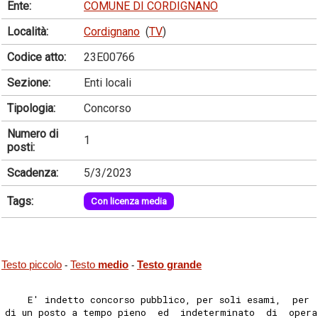
Ente:
COMUNE DI CORDIGNANO
Località:
Cordignano
(
TV
)
Codice atto:
23E00766
Sezione:
Enti locali
Tipologia:
Concorso
Numero di
1
posti:
Scadenza:
5/3/2023
Tags:
Con licenza media
Testo piccolo
Testo
medio
Testo grande
-
-
    E' indetto concorso pubblico, per soli esami,  per 
di un posto a tempo pieno  ed  indeterminato  di  opera