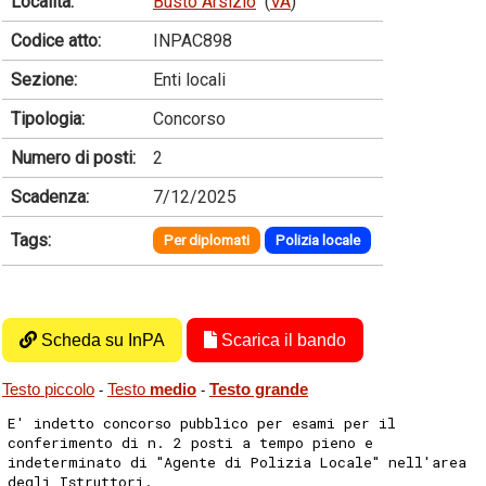
Località:
Busto Arsizio
(
VA
)
Codice atto:
INPAC898
Sezione:
Enti locali
Tipologia:
Concorso
Numero di posti:
2
Scadenza:
7/12/2025
Tags:
Per diplomati
Polizia locale
Scheda su InPA
Scarica il bando
Testo piccolo
Testo
medio
Testo grande
-
-
E' indetto concorso pubblico per esami per il
conferimento di n. 2 posti a tempo pieno e
indeterminato di "Agente di Polizia Locale" nell'area
degli Istruttori.