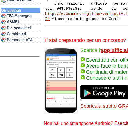
Lavora con noi!
    Informazioni:   ufficio   person
tel. 0415930288;    bando    di   co
Gli speciali
http://w.comune.mogliano-veneto.tv.i
TFA Sostegno
Il
 vicesegretario generale: Comis
ASMEL
Dir. scolastici
Carabinieri
Ti stai preparando per un concorso?
Personale ATA
Scarica l'
app ufficia
Esercitarti con olt
Avere tutte le ban
Centinaia di materi
Conoscere tutti i 
Scaricala subito GR
Non hai uno smartphone Android?
Esercit