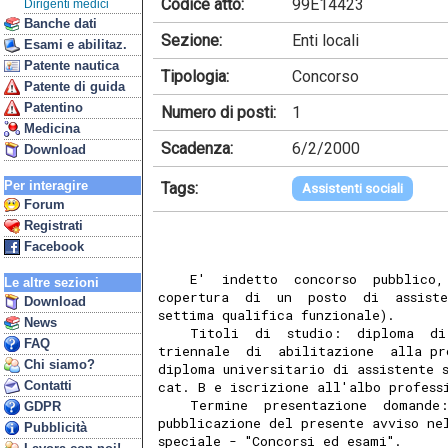
Codice atto:
99E14423
Dirigenti medici
Banche dati
Sezione:
Enti locali
Esami e abilitaz.
Patente nautica
Tipologia:
Concorso
Patente di guida
Patentino
Numero di posti:
1
Medicina
Scadenza:
6/2/2000
Download
Per interagire
Tags:
Assistenti sociali
Forum
Registrati
Facebook
    E'  indetto  concorso  pubblico,
Le altre sezioni
copertura  di  un  posto  di  assist
Download
settima qualifica funzionale).
News
    Titoli  di  studio:  diploma  di
FAQ
triennale  di  abilitazione  alla pr
Chi siamo?
diploma universitario di assistente 
Contatti
cat. B e iscrizione all'albo profess
    Termine  presentazione  domande:
GDPR
pubblicazione del presente avviso ne
Pubblicità
speciale - "Concorsi ed esami".