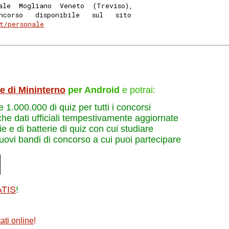
ale  Mogliano  Veneto  (Treviso),
ncorso   disponibile   sul   sito
t/personale
le di Mininterno
per Android
e potrai:
re 1.000.000 di quiz per tutti i concorsi
che dati ufficiali tempestivamente aggiornate
e e di batterie di quiz con cui studiare
nuovi bandi di concorso a cui puoi partecipare
ATIS
!
ati online
!