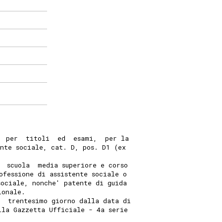
  per  titoli  ed  esami,  per la
ente sociale, cat. D, pos. D1 (ex
  scuola  media superiore e corso
ofessione di assistente sociale o
sociale, nonche' patente di guida
ionale.
  trentesimo giorno dalla data di
lla Gazzetta Ufficiale - 4a serie