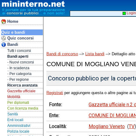
Login
Home
Quiz e bandi
Quiz concorsi
Bandi
Tutti i concorsi
Bandi di concorso
-->
Lista bandi
--> Dettaglio atto
Bandi aperti
- Nuovi concorsi
COMUNE DI MOGLIANO VEN
- In scadenza
- Per categoria
Concorso pubblico per la copertu
- Per regione
Ricerca avanzata
Gazzetta ufficiale
Registrati
per aggiungere questa o altre pagine ai tu
Mobilità
Per diplomati
Fonte:
Gazzetta ufficiale n.2
Con licenza media
Sanità
Ente:
COMUNE DI MOGLIA
Enti locali
Località:
Mogliano Veneto
(
TV
)
Amministrativi
Polizia locale