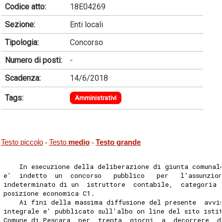
Codice atto:
18E04269
Sezione:
Enti locali
Tipologia:
Concorso
Numero di posti:
-
Scadenza:
14/6/2018
Tags:
Amministrativi
Testo piccolo
Testo
medio
Testo grande
-
-
    In esecuzione della deliberazione di giunta comunal
e'  indetto  un  concorso   pubblico   per   l'assunzio
indeterminato di un  istruttore  contabile,  categoria 
posizione economica C1. 
    Ai fini della massima diffusione del presente  avvi
integrale e' pubblicato sull'albo on line del sito isti
Comune di Pescara  per  trenta  giorni  a  decorrere  d