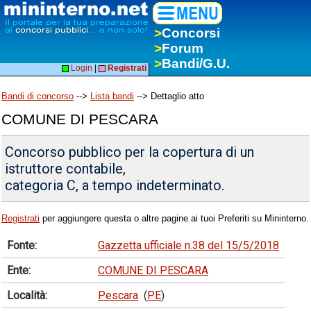
>
Concorsi
>
Forum
>
Bandi/G.U.
Login
|
Registrati
Bandi di concorso
-->
Lista bandi
--> Dettaglio atto
COMUNE DI PESCARA
Concorso pubblico per la copertura di un
istruttore contabile,
categoria C, a tempo indeterminato.
Registrati
per aggiungere questa o altre pagine ai tuoi Preferiti su Mininterno.
Fonte:
Gazzetta ufficiale n.38 del 15/5/2018
Ente:
COMUNE DI PESCARA
Località:
Pescara
(
PE
)