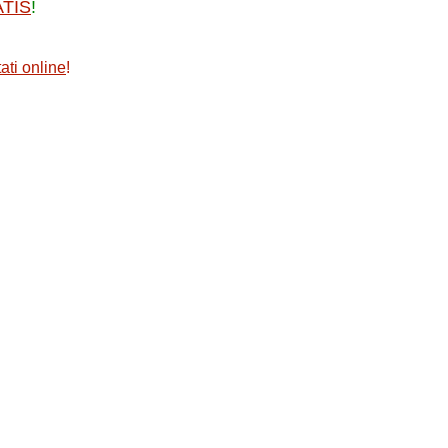
ATIS
!
ati online
!