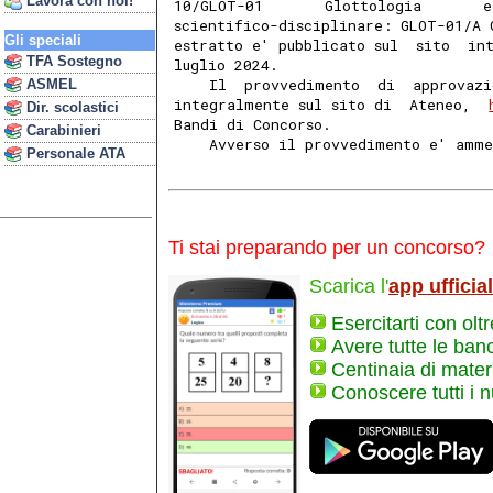
Lavora con noi!
10/GLOT-01       Glottologia       e
scientifico-disciplinare: GLOT-01/A 
Gli speciali
estratto e' pubblicato sul  sito  in
TFA Sostegno
luglio 2024. 
    Il  provvedimento  di  approvazi
ASMEL
integralmente sul sito di  Ateneo,  
Dir. scolastici
Bandi di Concorso. 
Carabinieri
    Avverso il provvedimento e' amme
Personale ATA
Ti stai preparando per un concorso?
Scarica l'
app ufficia
Esercitarti con olt
Avere tutte le ban
Centinaia di materi
Conoscere tutti i 