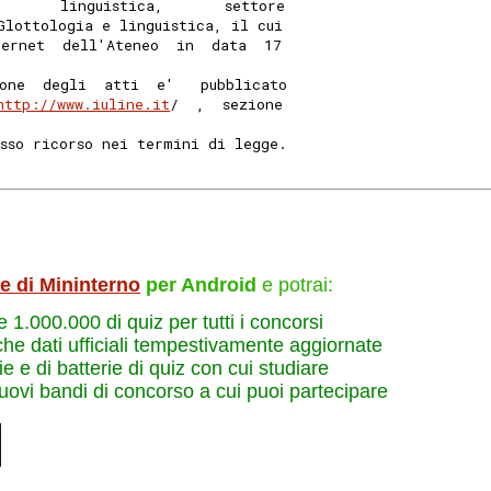
       linguistica,       settore
Glottologia e linguistica, il cui
ternet  dell'Ateneo  in  data  17
one  degli  atti  e'   pubblicato
http://www.iuline.it
/  ,  sezione
sso ricorso nei termini di legge. 
le di Mininterno
per Android
e potrai:
re 1.000.000 di quiz per tutti i concorsi
che dati ufficiali tempestivamente aggiornate
e e di batterie di quiz con cui studiare
nuovi bandi di concorso a cui puoi partecipare