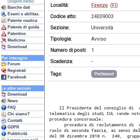
Dirigenti medici
Località:
Firenze
(
FI
)
Banche dati
Esami e abilitaz.
Codice atto:
24E09003
Patente nautica
Sezione:
Università
Patente di guida
Patentino
Tipologia:
Avviso
Medicina
Download
Numero di posti:
1
Per interagire
Scadenza:
-
Forum
Registrati
Tags:
Professori
Facebook
Le altre sezioni
Download
News
FAQ
    Il Presidente del consiglio di  
telematica degli studi IUL rende not
Chi siamo?
procedura concorsuale: 
Contatti
      procedura di reclutamento di  
GDPR
ruolo di seconda fascia, ai sensi de
Pubblicità
del 30 dicembre 2010 n.  240,  grupp