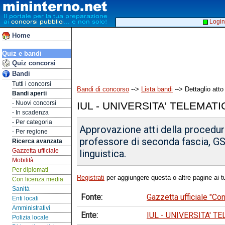
Login
Home
Quiz e bandi
Quiz concorsi
Bandi
Tutti i concorsi
Bandi di concorso
-->
Lista bandi
--> Dettaglio atto
Bandi aperti
- Nuovi concorsi
IUL - UNIVERSITA' TELEMATI
- In scadenza
- Per categoria
Approvazione atti della procedura
- Per regione
professore di seconda fascia, G
Ricerca avanzata
Gazzetta ufficiale
linguistica.
Mobilità
Per diplomati
Registrati
per aggiungere questa o altre pagine ai tu
Con licenza media
Sanità
Fonte:
Gazzetta ufficiale "C
Enti locali
Amministrativi
Ente:
IUL - UNIVERSITA' T
Polizia locale