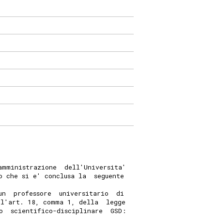
amministrazione  dell'Universita'
o che si e' conclusa la  seguente
un  professore  universitario  di
ll'art. 18, comma 1, della  legge
o  scientifico-disciplinare  GSD: