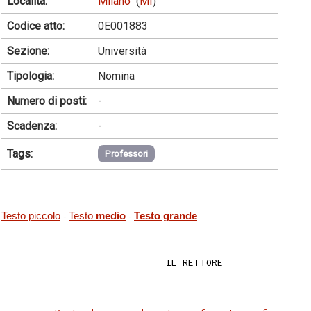
Località:
Milano
(
MI
)
Codice atto:
0E001883
Sezione:
Università
Tipologia:
Nomina
Numero di posti:
-
Scadenza:
-
Tags:
Professori
Testo piccolo
Testo
medio
Testo grande
-
-
                             IL RETTORE 