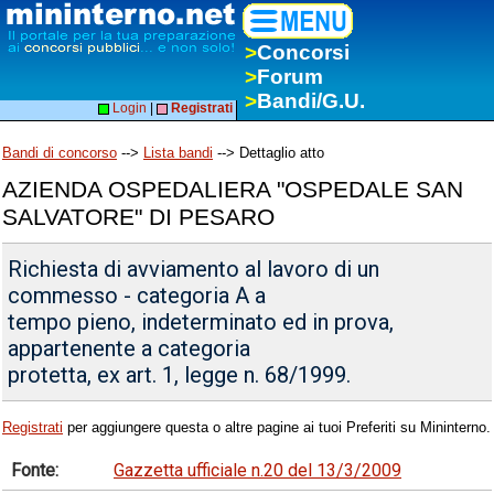
>
Concorsi
>
Forum
>
Bandi/G.U.
Login
|
Registrati
Bandi di concorso
-->
Lista bandi
--> Dettaglio atto
AZIENDA OSPEDALIERA "OSPEDALE SAN
SALVATORE" DI PESARO
Richiesta di avviamento al lavoro di un
commesso - categoria A a
tempo pieno, indeterminato ed in prova,
appartenente a categoria
protetta, ex art. 1, legge n. 68/1999.
Registrati
per aggiungere questa o altre pagine ai tuoi Preferiti su Mininterno.
Fonte:
Gazzetta ufficiale n.20 del 13/3/2009