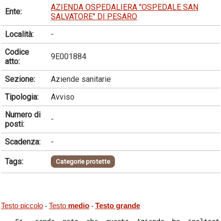
AZIENDA OSPEDALIERA "OSPEDALE SAN
Ente:
SALVATORE" DI PESARO
Località:
-
Codice
9E001884
atto:
Sezione:
Aziende sanitarie
Tipologia:
Avviso
Numero di
-
posti:
Scadenza:
-
Tags:
Categorie protette
Testo piccolo
Testo
medio
Testo grande
-
-
   Si   rende  noto  che  questa  Azienda  ha  inoltrat