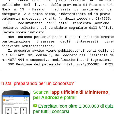
politiche  del  lavoro  della provincia di Pesaro e Urb
Moro  n. 13  - Pesaro,   richiesta  di  avviamento  di 
categoria  A a tempo pieno, indeterminato ed in prova,
categoria protetta, ex art. 1, della legge n. 68/1999.
   Il   reclutamento  dell'unita'  richiesta  avviene  
mediante selezione del candidato segnalato dall'Ufficio
lavoro sopra indicato.
   Non  saranno pertanto prese in considerazione eventu
partecipazione   trasmesse   dagli   interessati   dire
scrivente Amministrazione.
   Il presente avviso viene pubblicato ai sensi delle d
cui all'art. 32, comma 1, del decreto del Presidente de
n. 487/1994 e successive modificazioni ed integrazioni.
   SOC Gestione del personale - tel. 0721/366382 - 0721
Ti stai preparando per un concorso?
Scarica l'
app ufficiale di Mininterno
per Android
e potrai:
Esercitarti con oltre 1.000.000 di quiz
per tutti i concorsi