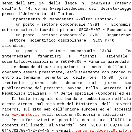
sensi dell'art. 24  della  legge  n.  240/2010  (riserv
dell'art. 14, comma 6-septiesdecies, del  decreto-legge
presso l'Universita' di Torino. 
    Dipartimento di management «Valter Cantino»: 
      un posto - settore concorsuale 13/B1  -  Economia
settore scientifico-disciplinare SECS-P/07 - Economia a
      un posto - settore concorsuale 13/B3 - Organizzaz
-  settore  scientifico-disciplinare   SECS-P/10   -   
aziendale; 
      un  posto  -  settore  concorsuale  13/B4  -   Ec
intermediari   finanziari   e    finanza    aziendale  
scientifico-disciplinare SECS-P/09 - Finanza aziendale.
    Le domande di partecipazione  ai  sensi  dell'art. 
dovranno essere presentate, esclusivamente con procedur
entro il termine  perentorio  delle  ore  15,00  (ora  
trentesimo  giorno   che   decorre   dal   giorno   suc
pubblicazione del presente  avviso  nella  Gazzetta  Uf
Repubblica italiana - 4ª Serie speciale «Concorsi ed es
    Il testo integrale del bando e' pubblicato nell'alb
questo Ateneo, sul sito web del Ministero  dell'univers
ricerca, sul sito web dell'Unione europea ed e' accessi
web 
www.unito.it
 nella sezione «Concorsi e selezioni». 
    Per informazioni e' possibile contattare  l'Ufficio
docenti dal lunedi' al venerdi'  ore  9,00-11,00/14,00-
0116702760-1-2-3-4-5 - e-mail: 
concorsi.docenti@unito.i