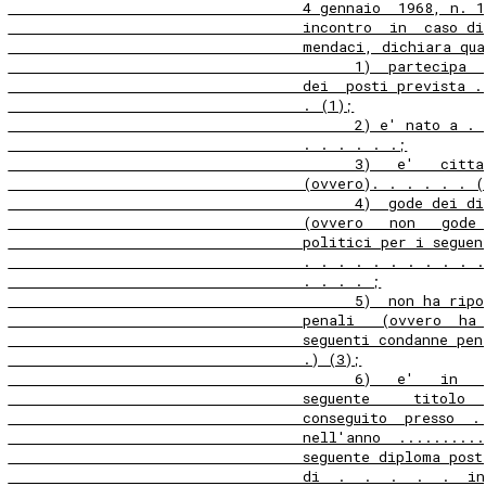
                                  4 gennaio  1968, n. 1
                                  incontro  in  caso di
                                  mendaci, dichiara qua
                                        1)  partecipa  
                                  dei  posti prevista .
                                  . (1);
                                        2) e' nato a . 
                                  . . . . . .;
                                        3)   e'   citta
                                  (ovvero). . . . . . (
                                        4)  gode dei di
                                  (ovvero   non   gode 
                                  politici per i seguen
                                  . . . . . . . . . . .
                                  . . . . ;
                                        5)  non ha ripo
                                  penali   (ovvero  ha 
                                  seguenti condanne pen
                                  .) (3);
                                        6)   e'   in   
                                  seguente     titolo  
                                  conseguito  presso  .
                                  nell'anno  ..........
                                  seguente diploma post
                                  di  .  .  .  .  .  in