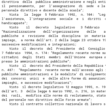
direttiva  della  pubblica amministrazione e negli enti
il  pensionamento,  per  l'assegnazione  di  sede  e la
personale direttivo e docente della scuola";
    Vista   la  legge  5 febbraio  1992,  n. 104:  "Leg
l'assistenza,  l'integrazione  sociale  e  i  diritti  
handicappate";
    Visto    il   decreto   legislativo   3 febbraio   
"Razionalizzazione    dell'organizzazione    delle    a
pubbliche  e  revisione  della  disciplina  in  materia
impiego,  a norma dell'art. 2 della legge 23 ottobre 1
successive modificazioni e integrazioni;
    Visto  il  decreto  del  Presidente  del  Consiglio
7 febbraio  1994, n. 174: "Regolamento recante norme su
cittadini  degli  Stati  membri  dell'Unione  europea a
presso le amministrazioni pubbliche";
    Visto  il  decreto del Presidente della Repubblica 
n. 487:  "Regolamento  recante norme sull'accesso agli 
pubbliche amministrazioni e le modalita' di svolgimento
dei  concorsi  unici  e  delle altre forme di assunzion
impieghi, e successive modificazioni";
    Visto  il decreto legislativo 12 maggio 1995, n. 19
dell'art. 3  della legge 6 marzo 1992, n. 216, in mate
dei  ruoli,  modifica alle norme di reclutamento, stat
del personale non direttivo delle Forze armate";
    Visto il contratto collettivo nazionale di lavoro s