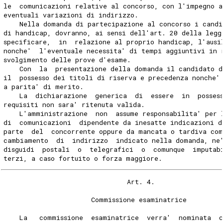
le  comunicazioni relative al concorso, con l'impegno a
eventuali variazioni di indirizzo.
    Nella domanda di partecipazione al concorso i candi
di handicap, dovranno, ai sensi dell'art. 20 della legg
specificare,  in  relazione al proprio handicap, l'ausi
nonche'  l'eventuale necessita' di tempi aggiuntivi in 
svolgimento delle prove d'esame.
    Con  la  presentazione della domanda il candidato d
il  possesso dei titoli di riserva e precedenza nonche'
a parita' di merito.
    La  dichiarazione  generica  di  essere  in  posses
requisiti non sara' ritenuta valida.
    L'amministrazione  non  assume responsabilita' per 
di  comunicazioni  dipendente da inesatte indicazioni d
parte  del  concorrente oppure da mancata o tardiva com
cambiamento  di  indirizzo  indicato nella domanda, ne
disguidi  postali  o  telegrafici  o  comunque  imputab
terzi, a caso fortuito o forza maggiore.
                               Art. 4.
                      Commissione esaminatrice
    La   commissione  esaminatrice  verra'  nominata  c