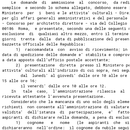
    Le  domande  di  ammissione  al  concorso,  da redi
semplice  e secondo lo schema allegato, debbono essere 
Ministero  per  i  beni e le attivita' culturali - Dire
per gli affari generali amministrativi e del personale 
- Concorso per architetto direttore - via del Collegio 
00186  Roma,  e presentate, secondo una delle seguenti 
esclusione  di  qualsiasi altro mezzo, entro il termine
giorni  trenta  dalla  data di pubblicazione del presen
Gazzetta Ufficiale delle Repubblica:
      1)  raccomandata  con  avviso di ricevimento; in 
data di spedizione delle domande e' stabilita e compro
a data apposto dall'ufficio postale accettante;
      2)  presentazione  diretta  presso il Ministero p
attivita' culturali all'indirizzo di cui sopra, nei seg
        dal  lunedi' al giovedi' dalle ore 10 alle ore 
15 alle ore 16;
        il venerdi' dalle ore 10 alle ore 12.
    In   tale  caso,  l'amministrazione  rilascia  al  
ricevuta attestante l'avvenuta presentazione.
    Considerato che la mancanza di uno solo degli eleme
richiesti  non consente all'amministrazione di valutare
validita'  dell'istanza  di  partecipazione,  e'  fatto
aspiranti di dichiarare nella domanda, a pena di esclus
      1)   cognome   e   nome   (le  aspiranti  che  si
dichiareranno  nell'ordine:  il cognome da nubile segui