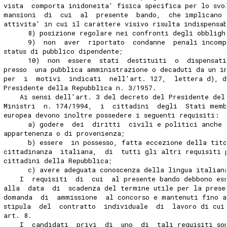
vista  comporta inidoneita' fisica specifica per lo svo
mansioni  di  cui  al  presente  bando,  che implicano 
attivita' in cui il carattere visivo risulta indispensa
      8) posizione regolare nei confronti degli obbligh
      9)  non  aver  riportato  condanne  penali incomp
status di pubblico dipendente;
      10)  non  essere  stati  destituiti  o  dispensat
presso  una pubblica amministrazione o decaduti da un i
per  i  motivi  indicati  nell'art. 127,  lettera d), d
Presidente della Repubblica n. 3/1957.
    Ai sensi dell'art. 3 del decreto del Presidente del
Ministri  n. 174/1994,  i  cittadini  degli  Stati mem
europea devono inoltre possedere i seguenti requisiti:
      a) godere  dei  diritti  civili e politici anche 
appartenenza o di provenienza;
      b) essere  in possesso, fatta eccezione della tit
cittadinanza  italiana,  di  tutti gli altri requisiti 
cittadini della Repubblica;
      c) avere adeguata conoscenza della lingua italian
    I  requisiti  di  cui  al presente bando debbono es
alla  data  di  scadenza del termine utile per la prese
domanda  di  ammissione  al concorso e mantenuti fino a
stipula  del  contratto  individuale  di  lavoro di cui
art. 8.
    I  candidati  privi  di  uno  di  tali requisiti so