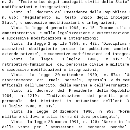
n. 3:  "Testo unico degli impiegati civili dello Stato"
modificazioni e integrazioni;
    Visto  il  decreto del Presidente della Repubblica 
n. 686:  "Regolamento  al  testo  unico  degli impiegat
Stato", e successive modificazioni e integrazioni;
    Vista la legge 4 gennaio 1968, n. 15: "Norme sulla 
amministrativa  e sulla legalizzazione e autenticazione
e successive modificazioni e integrazioni;
    Vista  la legge 2 aprile 1968, n. 482: "Disciplina 
assunzioni  obbligatorie  presso  le  pubbliche  ammini
aziende private", e successive modificazioni ed integra
    Vista   la   legge   11 luglio   1980,   n. 312:  "
retributivo-funzionale  del personale civile e militare
e successive modificazioni e integrazioni;
    Vista   la  legge  20 settembre  1980,  n. 574:  "U
riordinamento  dei  ruoli  normali,  speciali  e di co
ufficiali dell'Esercito, della Marina e dell'Aeronautic
    Visto  il  decreto  del  Presidente  della Repubbli
1984,   n. 1219:   "Individuazione   dei  profili  prof
personale   dei  Ministeri  in  attuazione  dell'art. 3
11 luglio 1980, n. 312";
    Vista  la  legge  24 dicembre  1986,  n. 958: "Norm
militare di leva e sulla ferma di leva prolungata";
    Vista  la legge 28 marzo 1991, n. 120: "Norme in fa
della  vista  per  l'ammissione  ai  concorsi  nonche' 