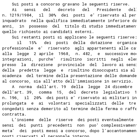
    Sui posti a concorso gravano le seguenti riserve.
    Ai   sensi   del   decreto   del   Presidente   del
n. 1219/1984,  il  30%  dei  posti  e' riservato al per
inquadrato  nella qualifica immediatamente inferiore d
anni,  in  possesso  del  titolo di studio immediatamen
quello richiesto ai candidati esterni.
    Sui restanti posti si applicano le seguenti riserve
      il   15%   dei  posti  della  dotazione  organica
professionale  e'  riservato  agli appartenenti alle ca
alla  legge  2 aprile  1968,  n. 482,  e  successive mo
integrazioni,  purche'  risultino  iscritti  negli  ele
presso  la  direzione  provinciale  del  lavoro ai sens
della  predetta  legge  e  risultino disoccupati sia al
scadenza  del termine della presentazione delle domande
al concorso, sia all'atto dell'immissione in servizio.
    A  norma  dall'art. 19  della  legge  24 dicembre 
dell'art. 39,  comma  15,  del  decreto  legislativo  
n. 196,  il  20%  dei posti e' riservato ai militari i
prolungata  e  ai  volontari  specializzati  delle  tre
congedati senza demerito al termine della ferma o raff
contratta.
    L'insieme  delle  riserve  dei posti eventualmente 
sensi  dei  punti  precedenti  non  puo' complessivamen
meta'  dei  posti messi a concorso, dopo l'accantonamen
posti riservati al personale interno.