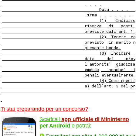
                                  . . . .
                                        Data . . . . . 
                                  Firma . . . . . . .
                                        (1)    Indicare
                                  riserva   di   posti 
                                  previste dall'art. 1 
                                        (2)  Tenere  co
                                  previsto  in merito n
                                  presente bando.
                                        (3)  Indicare  
                                  data     del     pro
                                  l'autorita'  giudizia
                                  emesso,   nonche'   i
                                  penali eventualmente 
                                        (4) Come specif
                                  a) dell'art. 3 del pr
Ti stai preparando per un concorso?
Scarica l'
app ufficiale di Mininterno
per Android
e potrai: