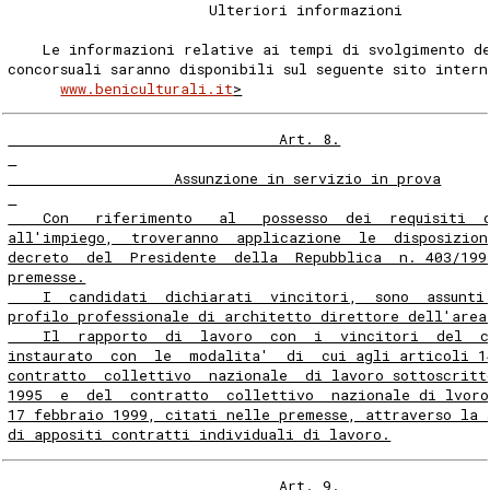
                       Ulteriori informazioni
    Le informazioni relative ai tempi di svolgimento d
concorsuali saranno disponibili sul seguente sito intern
www.beniculturali.it
>
                               Art. 8.
                   Assunzione in servizio in prova
    Con   riferimento   al   possesso  dei  requisiti  
all'impiego,  troveranno  applicazione  le  disposizion
decreto  del  Presidente  della  Repubblica  n. 403/199
premesse.
    I  candidati  dichiarati  vincitori,  sono  assunti
profilo professionale di architetto direttore dell'area
    Il  rapporto  di  lavoro  con  i  vincitori  del  c
instaurato  con  le  modalita'  di  cui agli articoli 1
contratto  collettivo  nazionale  di lavoro sottoscritt
1995  e  del  contratto  collettivo  nazionale di lvoro
17 febbraio 1999, citati nelle premesse, attraverso la 
di appositi contratti individuali di lavoro.
                               Art. 9.