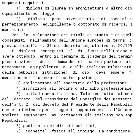
seguenti requisiti:
      1)  diploma di laurea in architettura o altro dip
equipollente per legge;
      2)   diploma   post-universitario   di  specializ
perfezionamento  equipollente o dottorato di ricerca, i
monumenti.
    Per  la  valutazione dei titoli di studio e di quel
conseguiti  nell'ambito dell'Unione europea si terra' c
previsto dall'art. 37 del decreto legislativo n. 29/199
    I  diplomi  conseguiti  al  di  fuori dell'Unione e
avere ottenuto, entro il termine di scadenza del termin
presentazione   delle  domande  di  partecipazione  al 
necessaria  equipollenza  a  quelli italiani rilasciata
della  pubblica  istruzione:  di  cio'  deve  essere  f
menzione nell'istanza di partecipazione;
      3) abilitazione all'esercizio della professione;
      4) iscrizione all'ordine o all'albo professionale
      5)  cittadinanza italiana. Tale requisito, ai sen
del  decreto  del Presidente del Consiglio dei Ministri
dell'art. 2  del decreto del Presidente della Repubblic
non e' richiesto per i soggetti appartenenti all'Unione
inoltre  equiparati  ai  cittadini gli italiani non app
Repubblica;
      6) godimento dei diritti politici;
      7)  idoneita'  fisica all'impiego. La condizione 