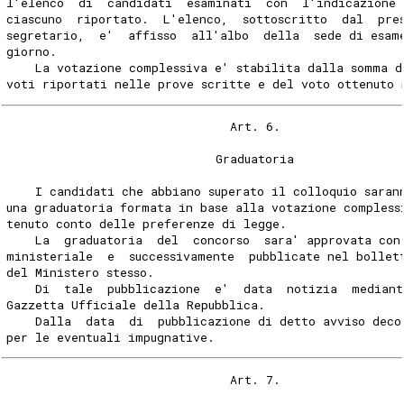
l'elenco  di  candidati  esaminati  con  l'indicazione 
ciascuno  riportato.  L'elenco,  sottoscritto  dal  pre
segretario,  e'  affisso  all'albo  della  sede di esam
giorno.
    La votazione complessiva e' stabilita dalla somma d
voti riportati nelle prove scritte e del voto ottenuto 
                               Art. 6.
                             Graduatoria
    I candidati che abbiano superato il colloquio saran
una graduatoria formata in base alla votazione compless
tenuto conto delle preferenze di legge.
    La  graduatoria  del  concorso  sara' approvata con
ministeriale  e  successivamente  pubblicate nel bollet
del Ministero stesso.
    Di  tale  pubblicazione  e'  data  notizia  mediant
Gazzetta Ufficiale della Repubblica.
    Dalla  data  di  pubblicazione di detto avviso deco
per le eventuali impugnative.
                               Art. 7.