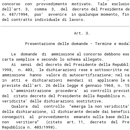
concorso  con  provvedimento  motivato.  Tale  esclusio
dell'art. 3,  comma  3,  del  decreto del Presidente de
n. 487/1994,  puo'  avvenire  in qualunque momento, fin
del contratto individuale di lavoro.
                               Art. 3.
          Presentazione delle domande - Termine e moda
    Le  domande  di  ammissione al concorso debbono ess
carta semplice e secondo lo schema allegato.
    Ai  sensi  del decreto del Presidente della Repubbl
1998,  n. 403,  le dichiarazioni rese e sottoscritte ne
ammissione  hanno  valore di autocertificazione; nel ca
in  atti  e  dichiarazioni  mendaci  si  applicano le s
previste dall'art. 26 della legge 4 gennaio 1968, n. 15
    L'amministrazione  procedera'  ai controlli previst
del  citato decreto del Presidente della Repubblica n. 
veridicita' delle dichiarazioni sostitutive.
    Qualora  dal  controllo  "emerga la non veridicita'
della dichiarazione, il dichiarante decade dai benefici
conseguiti  al  provvedimento  emanato sulla base della
non   veritiera"   (citato  art. 11,  decreto  del  Pre
Repubblica n. 403/1998).