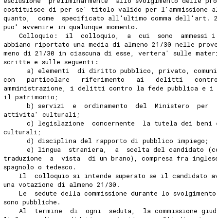
esclusione  preliminarmente  allo svolgimento delle pro
costituisce di per se' titolo valido per l'ammissione a
quanto,  come  specificato all'ultimo comma dell'art. 2
puo' avvenire in qualunque momento.
    Colloquio:  il  colloquio,  a  cui  sono  ammessi i
abbiano riportato una media di almeno 21/30 nelle prove
meno di 21/30 in ciascuna di esse, vertera' sulle mater
scritte e sulle seguenti:
      a) elementi  di diritto pubblico, privato, comuni
con   particolare   riferimento   ai   delitti   contro
amministrazione, i delitti contro la fede pubblica e i 
il patrimonio;
      b) servizi  e  ordinamento  del  Ministero  per  
attivita' culturali;
      c) legislazione  concernente  la tutela dei beni 
culturali;
      d) disciplina del rapporto di pubblico impiego;
      e) lingua  straniera,  a  scelta del candidato (c
traduzione  a  vista  di un brano), compresa fra ingles
spagnolo o tedesco.
    Il  colloquio si intende superato se il candidato a
una votazione di almeno 21/30.
    Le  sedute della commissione durante lo svolgimento
sono pubbliche.
    Al  termine  di  ogni  seduta,  la commissione giud