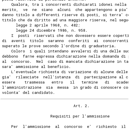
    Qualora, tra i concorrenti dichiarati idonei nella 
merito,  ve  ne  siano  alcuni  che appartengono a piu'
danno titolo a differenti riserve di posti, si terra' c
titolo che da diritto ad una maggiore riserva, nel segu
      legge 2 aprile 1968, n. 482;
      legge 24 dicembre 1986, n. 958.
    I  posti  riservati che non dovessero essere copert
di  aventi  titolo  saranno  conferiti  ai  concorrenti
superato le prove secondo l'ordine di graduatoria.
    Coloro  i quali intendano avvalersi di una delle su
debbono  farne espressa dichiarazione nella domanda di 
al  concorso.  Nel  caso di mancata dichiarazione in ta
sara' ammissione al beneficio.
    L'eventuale richiesta di variazione di alcune delle
gia'  rilasciate  nell'istanza  di  partecipazione al c
essere    trasmessa   entro   il   termine   di   scade
l'amministrazione  sia  messa  in grado di conoscere co
volonta' del candidato.
                               Art. 2.
                     Requisiti per l'ammissione
    Per  l'ammissione  al  concorso  e'  richiesto  il 