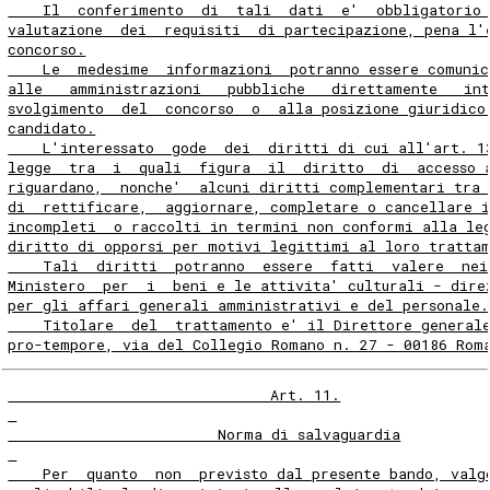
    Il  conferimento  di  tali  dati  e'  obbligatorio
valutazione  dei  requisiti  di partecipazione, pena l'
concorso.
    Le  medesime  informazioni  potranno essere comunic
alle   amministrazioni   pubbliche   direttamente   int
svolgimento  del  concorso  o  alla posizione giuridico
candidato.
    L'interessato  gode  dei  diritti di cui all'art. 1
legge  tra  i  quali  figura  il  diritto  di  accesso 
riguardano,  nonche'  alcuni diritti complementari tra 
di  rettificare,  aggiornare, completare o cancellare 
incompleti  o raccolti in termini non conformi alla le
diritto di opporsi per motivi legittimi al loro tratta
    Tali  diritti  potranno  essere  fatti  valere  nei
Ministero  per  i  beni e le attivita' culturali - dire
per gli affari generali amministrativi e del personale.
    Titolare  del  trattamento e' il Direttore general
pro-tempore, via del Collegio Romano n. 27 - 00186 Rom
                              Art. 11.
                        Norma di salvaguardia
    Per  quanto  non  previsto dal presente bando, valg