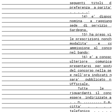
                                  seguenti   titoli   d
                                  preferenza  a parita
                                  . . . . .;
                                        14)  e'  dispos
                                  nomina,   a  raggiung
                                  sede   di  servizio  
                                  Sardegna.
                                        15) ha preso vi
                                  le prescrizioni nonch
                                  modalita'     e    c
                                  ammissione  al  conco
                                  nel bando;
                                        16) e' a conosc
                                  ulteriore    comunica
                                  presentarsi  per sost
                                  del concorso nella se
                                  e nell'ora indicati n
                                  sara'   pubblicato  n
                                  Ufficiale.
                                      Tutte      le    
                                  riguardanti  il  conc
                                  essere  indirizzate a
                                  . . n. ......... c.a.
                                  citta'   .   .   .  .
                                  telefonico  . . . . .