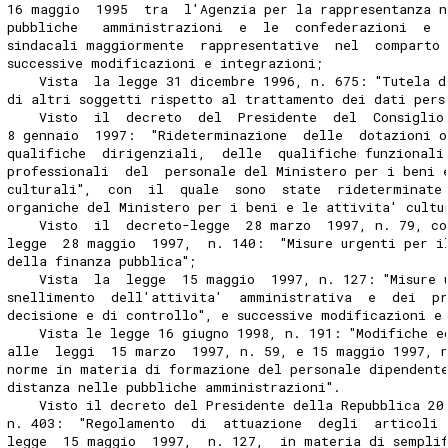
16 maggio  1995  tra  l'Agenzia per la rappresentanza n
pubbliche   amministrazioni  e  le  confederazioni  e  
sindacali maggiormente  rappresentative  nel  comparto 
successive modificazioni e integrazioni;
    Vista  la legge 31 dicembre 1996, n. 675: "Tutela d
di altri soggetti rispetto al trattamento dei dati pers
    Visto  il  decreto  del  Presidente  del  Consiglio
8 gennaio  1997:  "Rideterminazione  delle  dotazioni o
qualifiche  dirigenziali,  delle  qualifiche funzionali
professionali  del  personale del Ministero per i beni 
culturali",  con  il  quale  sono  state  rideterminate
organiche del Ministero per i beni e le attivita' cultu
    Visto  il  decreto-legge  28 marzo  1997, n. 79, co
legge  28 maggio  1997,  n. 140:  "Misure urgenti per i
della finanza pubblica";
    Vista  la  legge  15 maggio  1997, n. 127: "Misure 
snellimento  dell'attivita'  amministrativa  e  dei  p
decisione e di controllo", e successive modificazioni e
    Vista le legge 16 giugno 1998, n. 191: "Modifiche e
alle  leggi  15 marzo  1997, n. 59, e 15 maggio 1997, 
norme in materia di formazione del personale dipendent
distanza nelle pubbliche amministrazioni".
    Visto il decreto del Presidente della Repubblica 20
n. 403:  "Regolamento  di  attuazione  degli  articoli 
legge  15 maggio  1997,  n. 127,  in materia di sempli