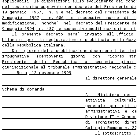
applicabili, le disposizioni sullo svolgimento dei conc
nel testo unico approvato con decreto del Presidente de
10 gennaio  1957,  n. 3 e nel decreto del Presidente de
3 maggio   1957,   n. 686,  e  successive  norme  di  i
modificazione,  nonche'  nel  decreto del Presidente de
9 maggio 1994, n. 487, e successive modificazioni e int
    Il  presente  decreto  sara'  inviato  all'ufficio 
bilancio  per  la registrazione e pubblicato nella Gazz
della Repubblica italiana.
    Dal  giorno della pubblicazione decorrono i termini
impugnative   (centoventi   giorni   con   ricorso  str
Presidente   della   Repubblica   o   sessanta   giorni
giurisdizionale al tribunale amministrativo regionale c
      Roma, 12 novembre 1999
                                  Il direttore generale
                                                       
Schema di domanda
                                  Al   Ministero  per  
                                  attivita'   culturali
                                  generale  per  gli  a
                                  amministrativi  e  de
                                  Divisione II - Concor
                                  di  architetto  diret
                                  Collegio Romano n. 2
                                      Il sottoscritto .