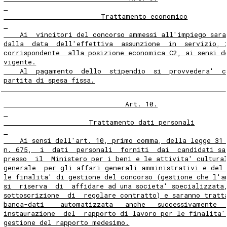
                        Trattamento economico
    Ai  vincitori del concorso ammessi all'impiego sara
dalla  data  dell'effettiva  assunzione  in  servizio, 
corrispondente  alla posizione economica C2, ai sensi d
vigente.
    Al  pagamento  dello  stipendio  si  provvedera'  c
partita di spesa fissa.
                              Art. 10.
                     Trattamento dati personali
    Ai sensi dell'art. 10, primo comma, della legge 31
n. 675,  i  dati  personali  forniti  dai  candidati sa
presso  il  Ministero per i beni e le attivita' cultura
generale  per gli affari generali amministrativi e del 
le finalita' di gestione del concorso (gestione che l'a
si  riserva  di  affidare ad una societa' specializzata
sottoscrizione  di  regolare contratto) e saranno tratt
banca-dati    automatizzata   anche   successivamente  
instaurazione  del  rapporto di lavoro per le finalita'
gestione del rapporto medesimo.