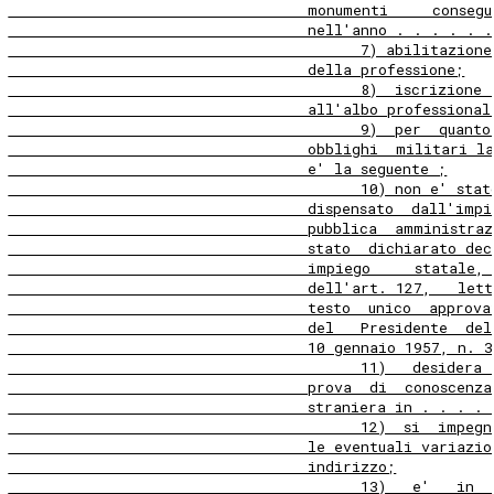
                                  monumenti     consegu
                                  nell'anno . . . . . .
                                        7) abilitazione
                                  della professione;
                                        8)  iscrizione 
                                  all'albo professional
                                        9)  per  quanto
                                  obblighi  militari la
                                  e' la seguente ;
                                        10) non e' stat
                                  dispensato  dall'impi
                                  pubblica  amministraz
                                  stato  dichiarato dec
                                  impiego     statale, 
                                  dell'art. 127,   lett
                                  testo  unico  approva
                                  del   Presidente  del
                                  10 gennaio 1957, n. 3
                                        11)   desidera 
                                  prova  di  conoscenza
                                  straniera in . . . . 
                                        12)  si  impegn
                                  le eventuali variazio
                                  indirizzo;
                                        13)   e'   in  