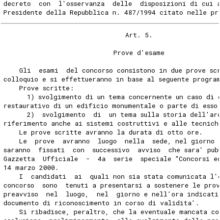
decreto  con  l'osservanza  delle  disposizioni di cui 
Presidente della Repubblica n. 487/1994 citato nelle pr
                               Art. 5.
                            Prove d'esame
    Gli  esami  del concorso consistono in due prove sc
colloquio e si effettueranno in base al seguente progra
    Prove scritte:
      1) svolgimento di un tema concernente un caso di 
restaurativo di un edificio monumentale o parte di esso
      2)  svolgimento  di  un tema sulla storia dell'ar
riferimento anche ai sistemi costruttivi e alle tecnich
    Le prove scritte avranno la durata di otto ore.
    Le  prove  avranno  luogo  nella  sede, nel giorno 
saranno  fissati  con  successivo  avviso  che sara' pub
Gazzetta  Ufficiale  -  4a  serie  speciale "Concorsi e
14 marzo 2000.
    I  candidati  ai  quali non sia stata comunicata l'
concorso  sono  tenuti a presentarsi a sostenere le pro
preavviso  nel  luogo,  nel  giorno e nell'ora indicati
documento di riconoscimento in corso di validita'.
    Si ribadisce, peraltro, che la eventuale mancata co