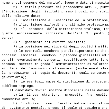
nome e dal cognome del marito), luogo e data di nascita
      2)  i titoli previsti dal precedente art. 2, punt
l'indicazione  degli  istituti presso i quali sono stat
delle relative date;
      3) l'abilitazione all'esercizio della professione
      4) l'iscrizione all'ordine o all'albo professiona
      5)  il  possesso  della cittadinanza italiana, te
quanto  espressamente  richiesto  dall'art. 2,  punto 5
bando;
      6) il godimento dei diritti politici;
      7) la posizione nei riguardi degli obblighi milit
      8) le eventuali condanne penali riportate (anche 
concessi  amnistia,  condono  o perdono giudiziale) ed 
penali  eventualmente pendenti, specificando tutte le c
possono  mettere in grado l'amministrazione di valutarn
ai  fini  dell'ammissione al concorso (anche eventualme
la  produzione  di  copia di documenti, quali sentenze 
giudiziaria);
      9)  le eventuali cause di risoluzione di preceden
pubblico impiego.
    Il candidato dovra' inoltre dichiarare nella doman
      a) la  lingua  straniera,  prescelta  fra  quelle
successivo art. 5;
      b) l'indirizzo,  con  l'esatta indicazione del nu
di  avviamento postale, presso il quale si desidera che