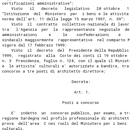
certificazioni amministrative";
    Visto   il   decreto   legislativo   20 ottobre   1
"Istituzione  del  Ministero  per  i beni e le attivita
norma dell'art. 11 della legge 15 marzo 1997, n. 59";
    Visto  il  contratto  collettivo nazionale di lavor
tra   l'Agenzia  per  la  rappresentanza  negoziale  de
amministrazioni     e     le    confederazioni    e   
sindacali maggiormente  rappresentative  nel comparto M
vigore dal 17 febbraio 1999;
    Visto  il  decreto  del  Presidente della Repubblic
1999,  registrato  alla  Corte dei conti il 19 ottobre 
n. 3  Presidenza, foglio n. 128, con il quale il Minist
e  le attivita' culturali e' autorizzato a bandire, tra
concorso a tre posti di architetto direttore;
                              Decreta:
                               Art. 1.
                          Posti a concorso
    E'  indetto  un  concorso pubblico, per esami, a tr
regione Sardegna nel profilo professionale di architett
prova  dell'area  C nei ruoli del Ministero per i beni 
culturali.