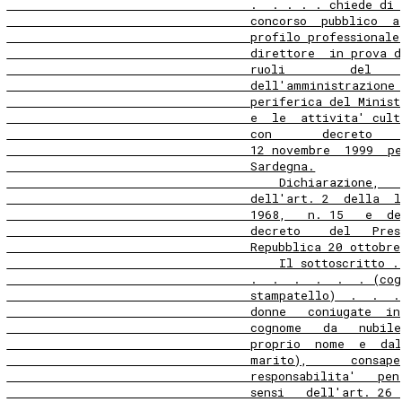
                                  .  . . . . chiede di 
                                  concorso  pubblico  a
                                  profilo professionale
                                  direttore  in prova d
                                  ruoli         del    
                                  dell'amministrazione
                                  periferica del Minist
                                  e  le  attivita' cult
                                  con       decreto    
                                  12 novembre  1999  p
                                  Sardegna.
                                      Dichiarazione,   
                                  dell'art. 2  della  l
                                  1968,   n. 15   e  de
                                  decreto    del   Pres
                                  Repubblica 20 ottobre
                                      Il sottoscritto .
                                  .  .  .  .  .  . (co
                                  stampatello)  .  .  .
                                  donne   coniugate  in
                                  cognome   da   nubile
                                  proprio  nome  e  da
                                  marito),      consape
                                  responsabilita'   pen
                                  sensi   dell'art. 26 