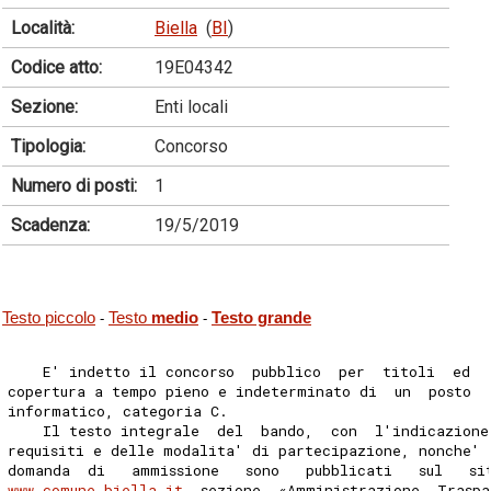
Località:
Biella
(
BI
)
Codice atto:
19E04342
Sezione:
Enti locali
Tipologia:
Concorso
Numero di posti:
1
Scadenza:
19/5/2019
Testo piccolo
Testo
medio
Testo grande
-
-
    E' indetto il concorso  pubblico  per  titoli  ed  
copertura a tempo pieno e indeterminato di  un  posto  
informatico, categoria C. 
    Il testo integrale  del  bando,  con  l'indicazione
requisiti e delle modalita' di partecipazione, nonche' 
domanda  di   ammissione   sono   pubblicati   sul   si
www.comune.biella.it
  sezione  «Amministrazione  Traspa