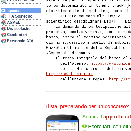
selettiva per la copertura di un pos
Lavora con noi!
tempo determinato in tenure track (R
dipartimentale di medicina, come di 
Gli speciali
      settore concorsuale  05/E2  - 
TFA Sostegno
scientifico-disciplinare BIO/11 - Bi
ASMEL
    La domanda di partecipazione all
Dir. scolastici
prodotta, esclusivamente, con le mod
Carabinieri
bando, entro il termine perentorio d
Personale ATA
giorno successivo a quello di pubbli
Gazzetta Ufficiale della Repubblica 
«Concorsi ed esami». 
    Il testo integrale del bando e' 
      dell'Ateneo: 
https://www.unica
      del    Ministero    dell'unive
http://bandi.miur.it
      dell'Unione europea: 
http://ec
Ti stai preparando per un concorso?
Scarica l'
app ufficia
Esercitarti con olt