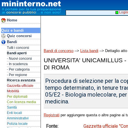
Login
Home
Quiz e bandi
Quiz concorsi
Bandi
Tutti i concorsi
Bandi di concorso
-->
Lista bandi
--> Dettaglio atto
Bandi aperti
- Nuovi concorsi
UNIVERSITA' UNICAMILLUS 
- In scadenza
DI ROMA
- Per categoria
- Per regione
Procedura di selezione per la cop
Ricerca avanzata
Gazzetta ufficiale
tempo determinato, in tenure tra
Mobilità
05/E2 - Biologia molecolare, per 
Per diplomati
medicina.
Con licenza media
Sanità
Enti locali
Registrati
per aggiungere questa o altre pagine ai tu
Amministrativi
Polizia locale
Fonte:
Gazzetta ufficiale "C