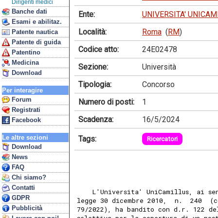
Dirigenti medici
Banche dati
Ente:
UNIVERSITA' UNICAM
Esami e abilitaz.
Località:
Roma
(
RM
)
Patente nautica
Patente di guida
Codice atto:
24E02478
Patentino
Medicina
Sezione:
Università
Download
Tipologia:
Concorso
Per interagire
Forum
Numero di posti:
1
Registrati
Scadenza:
16/5/2024
Facebook
Le altre sezioni
Tags:
Ricercatori
Download
News
FAQ
Chi siamo?
Contatti
    L'Universita' UniCamillus, ai se
GDPR
legge 30 dicembre 2010,  n.  240  (c
Pubblicità
79/2022), ha bandito con d.r. 122 de