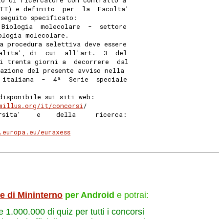
to di ricercatore con contratto a
TT) e definito  per  la  Facolta'
seguito specificato: 
 Biologia  molecolare  -  settore
ologia molecolare. 
a procedura selettiva deve essere
alita', di  cui  all'art.  3  del
i trenta giorni a  decorrere  dal
cazione del presente avviso nella
 italiana  -  4ª  Serie  speciale
disponibile sui siti web: 
millus.org/it/concorsi
/ 
rsita'    e    della     ricerca:
.europa.eu/euraxess
le di Mininterno
per Android
e potrai:
re 1.000.000 di quiz per tutti i concorsi