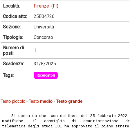
Località:
Firenze
(
FI
)
Codice atto:
25E04726
Sezione:
Università
Tipologia:
Concorso
Numero di
1
posti:
Scadenza:
31/8/2025
Tags:
Ricercatori
Testo piccolo
Testo
medio
Testo grande
-
-
    Si comunica che, con delibera del 25 febbraio 2022 
modifiche,   il   consiglio   di   amministrazione   de
telematica degli studi IUL ha approvato il piano strate