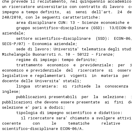
che prevede il reclutamento, nel quinquennio accademico
un ricercatore universitario con contratto di lavoro  c
impegno a tempo definito,  ai  sensi  dell'art.  24  de
240/2010, con le seguenti caratteristiche: 
      area disciplinare CUN: 13 - Scienze economiche e 
      gruppo scientifico-disciplinare (GSD):  13/ECON-0
aziendale; 
      settore scientifico-disciplinare  (SSD):  ECON-06
SECS-P/07) - Economia aziendale; 
      sede di lavoro: Universita' telematica degli stud
Michelangelo Buonarroti n. 10 - 50122 - Firenze; 
      regime di impiego: tempo definito; 
      trattamento  economico  e  previdenziale:  per  
economico e previdenziale  del  ricercatore  si  osserv
legislative e regolamentari  vigenti  in  materia  per 
docente delle Universita' statali; 
      lingua  straniera:  si  richiede  la  conoscenza 
inglese; 
      pubblicazioni presentabili  per  la  selezione:  
pubblicazioni che devono essere presentate  ai  fini  d
selezione e' pari a dodici; 
      tipologia di impegno scientifico e didattico: 
        il ricercatore sara' chiamato a svolgere attivi
coerente     con     le     tematiche     relative     
scientifico-disciplinare ECON-06/A. 