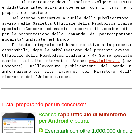
        il ricercatore dovra' inoltre svolgere attivita
e didattica integrativa in coerenza  con  i  temi  e  
proprie del settore. 
    Dal giorno successivo a quello della pubblicazione 
avviso nella Gazzetta Ufficiale della Repubblica italia
speciale «Concorsi ed esami» - decorre il termine  di  
per la presentazione della  domanda  di  partecipazione
modalita' indicate nel bando. 
    Il testo integrale del bando relativo alla procedur
disponibile, dopo la pubblicazione del presente avviso 
Ufficiale della Repubblica italiana - 4ª Serie speciale
esami» - sul sito internet di Ateneo 
www.iuline.it
 (sez
Concorsi).  Dell'avvenuta  pubblicazione  del  bando  n
informazione sui  siti  internet  del  Ministero  dell'
ricerca e dell'Unione europea. 
Ti stai preparando per un concorso?
Scarica l'
app ufficiale di Mininterno
per Android
e potrai:
Esercitarti con oltre 1.000.000 di quiz