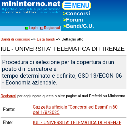
>
Concorsi
>
Forum
>
Bandi/G.U.
Login
|
Registrati
Bandi di concorso
-->
Lista bandi
--> Dettaglio atto
IUL - UNIVERSITA' TELEMATICA DI FIRENZE
Procedura di selezione per la copertura di un
posto di ricercatore a
tempo determinato e definito, GSD 13/ECON-06
- Economia aziendale.
Registrati
per aggiungere questa o altre pagine ai tuoi Preferiti su Mininterno.
Gazzetta ufficiale "Concorsi ed Esami" n.60
Fonte:
del 1/8/2025
Ente:
IUL - UNIVERSITA' TELEMATICA DI FIRENZE