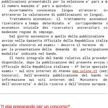
pubblicazioni presentabili per la selezione e' pari a d
il numero massimo e' pari a quindici. 
    Accertamento  conoscenza   lingua   straniera:   in
attraverso la valutazione di pubblicazioni in lingua). 
    Trattamento economico:  il  trattamento  economico
ricercatore a tempo  determinato  e'  corrispondente  
economico  iniziale  dei  ricercatori  universitari  co
medesimo regime di impiego. 
    Dal giorno successivo a quello della pubblicazione 
avviso nella Gazzetta Ufficiale della Repubblica italia
speciale «Concorsi ed esami» - decorre il termine  di  
per la presentazione della  domanda  di  partecipazione
modalita' indicate nel bando. 
    Il testo integrale del bando relativo alla procedur
disponibile, dopo la pubblicazione del presente avviso 
Ufficiale della Repubblica italiana - 4ª Serie speciale
esami» - sul sito internet di Ateneo 
www.iuline.it
 (sez
Concorsi).  Dell'avvenuta  pubblicazione  del  bando  n
informazione  sui  siti  internet  del   Ministero   de
dell'universita' e della ricerca e dell'Unione europea.
Ti stai preparando per un concorso?