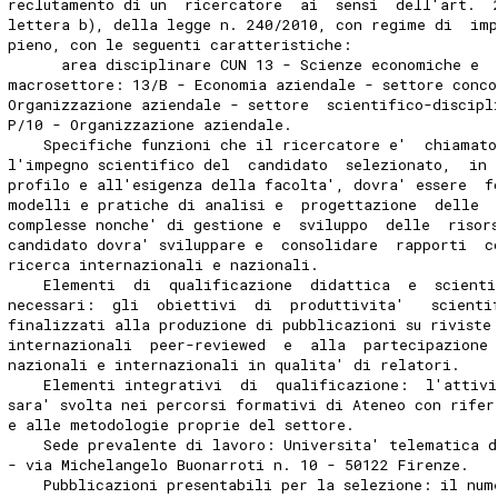
reclutamento di un  ricercatore  ai  sensi  dell'art.  
lettera b), della legge n. 240/2010, con regime di  im
pieno, con le seguenti caratteristiche: 
      area disciplinare CUN 13 - Scienze economiche e  
macrosettore: 13/B - Economia aziendale - settore conco
Organizzazione aziendale - settore  scientifico-discipl
P/10 - Organizzazione aziendale. 
    Specifiche funzioni che il ricercatore e'  chiamato
l'impegno scientifico del  candidato  selezionato,  in 
profilo e all'esigenza della facolta', dovra' essere  f
modelli e pratiche di analisi e  progettazione  delle  
complesse nonche' di gestione e  sviluppo  delle  risor
candidato dovra' sviluppare e  consolidare  rapporti  c
ricerca internazionali e nazionali. 
    Elementi  di  qualificazione  didattica  e  scienti
necessari:  gli  obiettivi  di  produttivita'   scienti
finalizzati alla produzione di pubblicazioni su riviste
internazionali  peer-reviewed  e  alla  partecipazione 
nazionali e internazionali in qualita' di relatori. 
    Elementi integrativi  di  qualificazione:  l'attivi
sara' svolta nei percorsi formativi di Ateneo con rifer
e alle metodologie proprie del settore. 
    Sede prevalente di lavoro: Universita' telematica d
- via Michelangelo Buonarroti n. 10 - 50122 Firenze. 
    Pubblicazioni presentabili per la selezione: il num