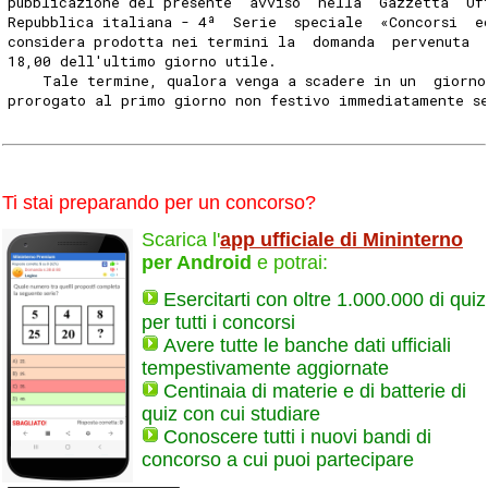
pubblicazione del presente  avviso  nella  Gazzetta  Uf
Repubblica italiana - 4ª  Serie  speciale  «Concorsi  e
considera prodotta nei termini la  domanda  pervenuta  
18,00 dell'ultimo giorno utile. 
    Tale termine, qualora venga a scadere in un  giorno
prorogato al primo giorno non festivo immediatamente s
Ti stai preparando per un concorso?
Scarica l'
app ufficiale di Mininterno
per Android
e potrai:
Esercitarti con oltre 1.000.000 di quiz
per tutti i concorsi
Avere tutte le banche dati ufficiali
tempestivamente aggiornate
Centinaia di materie e di batterie di
quiz con cui studiare
Conoscere tutti i nuovi bandi di
concorso a cui puoi partecipare