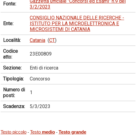
Gazzetta ufficiale "Concorsi ed Esami" n.9 del
Fonte:
3/2/2023
CONSIGLIO NAZIONALE DELLE RICERCHE -
Ente:
ISTITUTO PER LA MICROELETTRONICA E
MICROSISTEMI DI CATANIA
Località:
Catania
(
CT
)
Codice
23E00809
atto:
Sezione:
Enti di ricerca
Tipologia:
Concorso
Numero di
1
posti:
Scadenza:
5/3/2023
Testo piccolo
Testo
medio
Testo grande
-
-