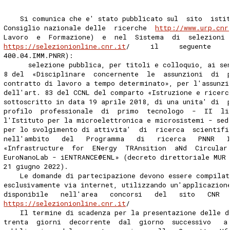
    Si comunica che e' stato pubblicato sul  sito  isti
Consiglio nazionale delle  ricerche  
http://www.urp.cnr
Lavoro  e  Formazione)  e  nel  Sistema  di  selezioni 
https://selezionionline.cnr.it
/     il     seguente    
400.04.IMM.PNRR): 
      selezione pubblica, per titoli e colloquio, ai se
8 del  «Disciplinare  concernente  le  assunzioni  di  
contratto di lavoro a tempo determinato», per l'assunzi
dell'art. 83 del CCNL del comparto «Istruzione e ricerc
sottoscritto in data 19 aprile 2018, di una unita' di  
profilo  professionale  di  primo  tecnologo  -  II  li
l'Istituto per la microelettronica e microsistemi - sed
per lo svolgimento di attivita'  di  ricerca  scientifi
nell'ambito   del   Programma   di   ricerca   PNNR   
«Infrastructure  for  ENergy  TRAnsition  aNd  Circular
EuroNanoLab - iENTRANCE@ENL» (decreto direttoriale MUR
21 giugno 2022). 
    Le domande di partecipazione devono essere compilat
esclusivamente via internet, utilizzando un'applicazion
disponibile   nell'area   concorsi   del   sito   CNR  
https://selezionionline.cnr.it
/ 
    Il termine di scadenza per la presentazione delle d
trenta  giorni  decorrente  dal  giorno  successivo   a