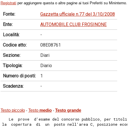
Registrati
per aggiungere questa o altre pagine ai tuoi Preferiti su Mininterno.
Fonte:
Gazzetta ufficiale n.77 del 3/10/2008
Ente:
AUTOMOBILE CLUB FROSINONE
Località:
-
Codice atto:
08E08761
Sezione:
Diari
Tipologia:
Diario
Numero di posti:
1
Scadenza:
-
Testo piccolo
Testo
medio
Testo grande
-
-
   Le  prove  d'esame del concorso pubblico, per titoli
la  copertura  di  un  posto nell'area C, posizione eco