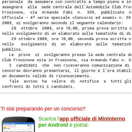
personale  da assumere con contratto a tempo pieno e in
assegnare  alla  sede centrale dell'Automobile Club Fro
Frosinone,  via  Armando  Fabi  n.  339,  pubblicato  n
Ufficiale - 4ª serie speciale «Concorsi ed esami» n. 59
2008, si svolgeranno secondo il seguente calendario:
    28  ottobre  2008, ore 10,00, prima prova scritta c
nello svolgimento di un elaborato sulle tematiche di di
    29 ottobre 2008, ore 10,00, seconda prova scritta c
nello   svolgimento  di  un  elaborato  sulle  tematich
pubblico.
   Le  prove  si  svolgeranno presso la sede centrale d
Club Frosinone sita in Frosinone, via Armando Fabi n. 3
   I  candidati  che  non riceveranno comunicazione di 
concorso dovranno presentarsi, il giorno e l'ora stabil
un documento valido di riconoscimento.
   Tale  avviso  ha  valore  di  notifica  a  tutti gli
confronti di tutti i candidati.
Ti stai preparando per un concorso?
Scarica l'
app ufficiale di Mininterno
per Android
e potrai: