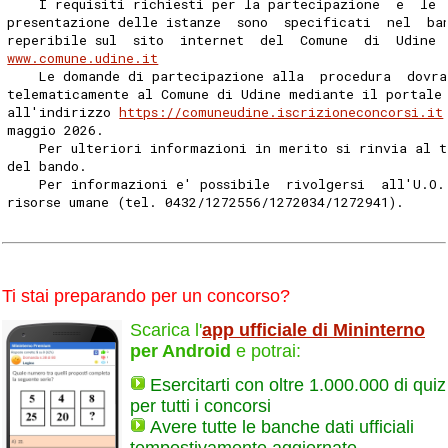
    I requisiti richiesti per la partecipazione  e  le 
presentazione delle istanze  sono  specificati  nel  ba
reperibile sul  sito  internet  del  Comune  di  Udine 
www.comune.udine.it
    Le domande di partecipazione alla  procedura  dovra
telematicamente al Comune di Udine mediante il portale
all'indirizzo 
https://comuneudine.iscrizioneconcorsi.it
maggio 2026. 
    Per ulteriori informazioni in merito si rinvia al t
del bando. 
    Per informazioni e' possibile  rivolgersi  all'U.O.
risorse umane (tel. 0432/1272556/1272034/1272941). 
Ti stai preparando per un concorso?
Scarica l'
app ufficiale di Mininterno
per Android
e potrai:
Esercitarti con oltre 1.000.000 di quiz
per tutti i concorsi
Avere tutte le banche dati ufficiali