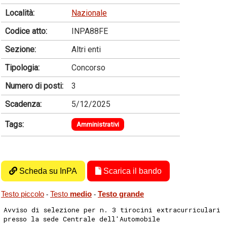
Località:
Nazionale
Codice atto:
INPA88FE
Sezione:
Altri enti
Tipologia:
Concorso
Numero di posti:
3
Scadenza:
5/12/2025
Tags:
Amministrativi
Scheda su InPA
Scarica il bando
Testo piccolo
Testo
medio
Testo grande
-
-
Avviso di selezione per n. 3 tirocini extracurriculari
presso la sede Centrale dell'Automobile