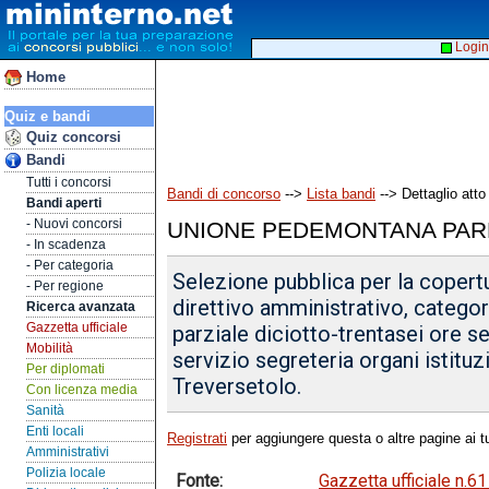
Login
Home
Quiz e bandi
Quiz concorsi
Bandi
Tutti i concorsi
Bandi di concorso
-->
Lista bandi
--> Dettaglio atto
Bandi aperti
- Nuovi concorsi
UNIONE PEDEMONTANA PAR
- In scadenza
- Per categoria
Selezione pubblica per la copertu
- Per regione
direttivo amministrativo, catego
Ricerca avanzata
Gazzetta ufficiale
parziale diciotto-trentasei ore s
Mobilità
servizio segreteria organi istitu
Per diplomati
Treversetolo.
Con licenza media
Sanità
Enti locali
Registrati
per aggiungere questa o altre pagine ai tu
Amministrativi
Polizia locale
Fonte:
Gazzetta ufficiale n.6