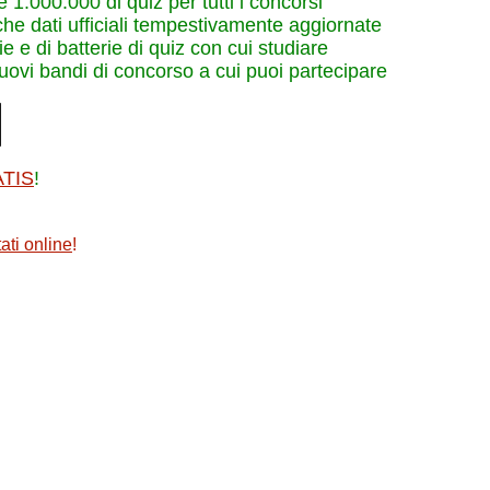
re 1.000.000 di quiz per tutti i concorsi
che dati ufficiali tempestivamente aggiornate
e e di batterie di quiz con cui studiare
nuovi bandi di concorso a cui puoi partecipare
ATIS
!
ati online
!