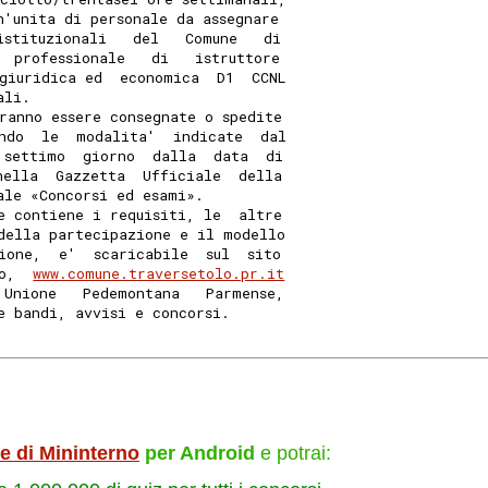
n'unita di personale da assegnare
istituzionali   del   Comune   di
  professionale   di   istruttore
giuridica ed  economica  D1  CCNL
ali. 
ranno essere consegnate o spedite
ndo  le  modalita'  indicate  dal
 settimo  giorno  dalla  data  di
nella  Gazzetta  Ufficiale  della
ale «Concorsi ed esami». 
e contiene i requisiti, le  altre
della partecipazione e il modello
ione,  e'  scaricabile  sul  sito
o,  
www.comune.traversetolo.pr.it
'Unione   Pedemontana   Parmense,
e bandi, avvisi e concorsi. 
le di Mininterno
per Android
e potrai: