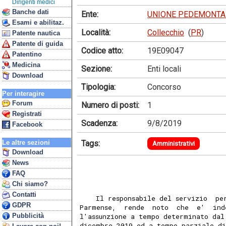
Dirigenti medici
Banche dati
Ente:
UNIONE PEDEMONTA
Esami e abilitaz.
Località:
Collecchio
(
PR
)
Patente nautica
Patente di guida
Codice atto:
19E09047
Patentino
Medicina
Sezione:
Enti locali
Download
Tipologia:
Concorso
Per interagire
Forum
Numero di posti:
1
Registrati
Scadenza:
9/8/2019
Facebook
Tags:
Le altre sezioni
Amministrativi
Download
News
FAQ
Chi siamo?
Contatti
    Il responsabile del servizio  pe
GDPR
Parmense,  rende  noto  che  e'  ind
Pubblicità
l'assunzione a tempo determinato dal
dicembre 2019 ed a tempo parziale di