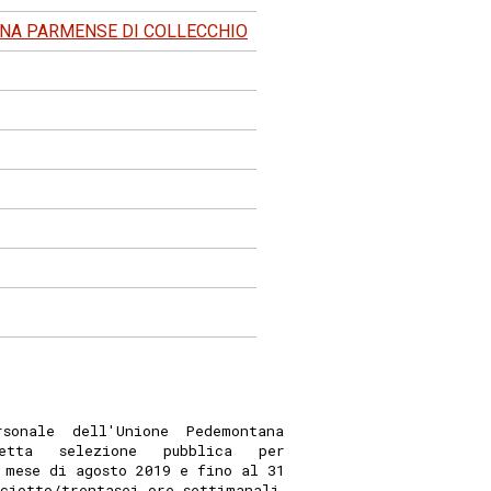
NA PARMENSE DI COLLECCHIO
rsonale  dell'Unione  Pedemontana
etta   selezione   pubblica   per
 mese di agosto 2019 e fino al 31
ciotto/trentasei ore settimanali,