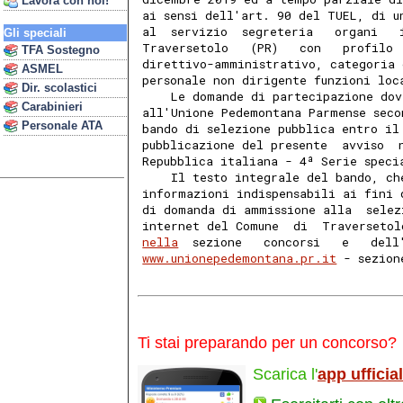
Lavora con noi!
ai sensi dell'art. 90 del TUEL, di u
al  servizio  segreteria   organi   
Gli speciali
Traversetolo   (PR)   con   profilo 
TFA Sostegno
direttivo-amministrativo, categoria 
ASMEL
personale non dirigente funzioni loc
Dir. scolastici
    Le domande di partecipazione dov
Carabinieri
all'Unione Pedemontana Parmense seco
Personale ATA
bando di selezione pubblica entro il
pubblicazione del presente  avviso  
Repubblica italiana - 4ª Serie speci
    Il testo integrale del bando, ch
informazioni indispensabili ai fini 
di domanda di ammissione alla  selez
internet del Comune  di  Traversetol
nella
  sezione   concorsi   e   dell
www.unionepedemontana.pr.it
 - sezion
Ti stai preparando per un concorso?
Scarica l'
app ufficia