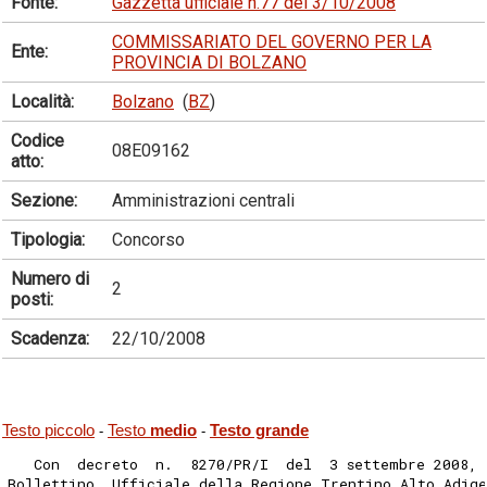
Fonte:
Gazzetta ufficiale n.77 del 3/10/2008
COMMISSARIATO DEL GOVERNO PER LA
Ente:
PROVINCIA DI BOLZANO
Località:
Bolzano
(
BZ
)
Codice
08E09162
atto:
Sezione:
Amministrazioni centrali
Tipologia:
Concorso
Numero di
2
posti:
Scadenza:
22/10/2008
Testo piccolo
Testo
medio
Testo grande
-
-
   Con  decreto  n.  8270/PR/I  del  3 settembre 2008, 
Bollettino  Ufficiale della Regione Trentino Alto Adig