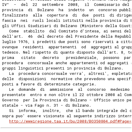
IV°  -  del  22  settembre  2008,  il  Commissario del 
provincia  di  Bolzano  ha  indetto  un  concorso pubbl
finalizzato  alla  copertura  di  due  posti  di dirige
fascia  nei  ruoli locali istituiti nella provincia di 
gli Uffici Giudiziari di Bolzano (Ministero della Giust
   Come  stabilito  dal Comitato d'intesa, ai sensi del
dell'art.  46  del decreto del Presidente della Repubbl
luglio 1976, i predetti due posti sono riservati a citt
ovunque  residenti  appartenenti  od  aggregati al grup
tedesco. Nel rispetto di quanto disposto dall'art. 8, t
prima   citato   decreto   presidenziale,  possono  par
procedura  concorsuale anche appartenenti od aggregati 
gruppi linguistici presenti in provincia di Bolzano.
   La  procedura concorsuale verra', altresi', espletat
delle  disposizioni  normative che prevedono una specif
posti a favore di determinate categorie.
   Le  domande  di  ammissione  al  concorso  medesimo 
presentate  entro e non oltre il 22 ottobre 2008 al Com
Governo  per la Provincia di Bolzano - Ufficio unico pe
statale - via Fago n. 31 - di Bolzano.
   Si  informa,  inoltre,  che il bando integrale del c
sopra puo' essere visionato al seguente indirizzo inter
http://wwwiregione.taa.it/bu/2008/BO350804.pdf#Page=