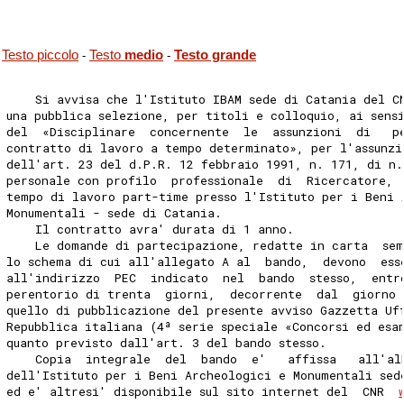
Testo piccolo
Testo
medio
Testo grande
-
-
    Si avvisa che l'Istituto IBAM sede di Catania del C
una pubblica selezione, per titoli e colloquio, ai sens
del  «Disciplinare  concernente  le  assunzioni  di   p
contratto di lavoro a tempo determinato», per l'assunzi
dell'art. 23 del d.P.R. 12 febbraio 1991, n. 171, di n.
personale con profilo  professionale  di  Ricercatore, 
tempo di lavoro part-time presso l'Istituto per i Beni 
Monumentali - sede di Catania. 
    Il contratto avra' durata di 1 anno. 
    Le domande di partecipazione, redatte in carta  sem
lo schema di cui all'allegato A al  bando,  devono  ess
all'indirizzo  PEC  indicato  nel  bando  stesso,  entr
perentorio di trenta  giorni,  decorrente  dal  giorno 
quello di pubblicazione del presente avviso Gazzetta Uf
Repubblica italiana (4ª serie speciale «Concorsi ed esa
quanto previsto dall'art. 3 del bando stesso. 
    Copia  integrale  del  bando  e'   affissa   all'al
dell'Istituto per i Beni Archeologici e Monumentali sed
ed e' altresi' disponibile sul sito internet del  CNR  