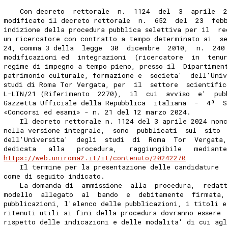
    Con decreto  rettorale  n.  1124  del  3  aprile  2
modificato il decreto rettorale  n.  652  del  23  feb
indizione della procedura pubblica selettiva per il  re
un ricercatore con contratto a tempo determinato ai  se
24, comma 3 della  legge  30  dicembre  2010,  n.  240 
modificazioni ed  integrazioni  (ricercatore  in  tenur
regime di impegno a tempo pieno, presso il  Dipartimen
patrimonio culturale, formazione e  societa'  dell'Univ
studi di Roma Tor Vergata, per  il  settore  scientific
L-LIN/21 (Riferimento  2270),  il  cui  avviso  e'  pub
Gazzetta Ufficiale della Repubblica  italiana  -  4ª  S
«Concorsi ed esami» - n. 21 del 12 marzo 2024. 
    Il decreto rettorale n. 1124 del 3 aprile 2024 nonc
nella versione integrale,  sono  pubblicati  sul  sito 
dell'Universita'  degli  studi  di  Roma  Tor  Vergata,
dedicata   alla   procedura,   raggiungibile   mediante
https://web.uniroma2.it/it/contenuto/20242270
    Il termine per la presentazione delle candidature  
come di seguito indicato. 
    La domanda di  ammissione  alla  procedura,  redatt
modello  allegato  al  bando  e  debitamente  firmata,
pubblicazioni, l'elenco delle pubblicazioni, i titoli e
ritenuti utili ai fini della procedura dovranno essere 
rispetto delle indicazioni e delle modalita' di cui agl