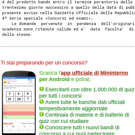
4 del predetto bando entro il termine perentorio delle
trentesimo giorno successivo a quello della data di pub
presente avviso nella Gazzetta Ufficiale della Repubbli
4ª Serie speciale «Concorsi ed esami». 
    Le domande  pervenute  in  pendenza  dell'originar
scadenza sono ritenute valide ed e'  data  facolta'  di
delle stesse. 
Ti stai preparando per un concorso?
Scarica l'
app ufficiale di Mininterno
per Android
e potrai:
Esercitarti con oltre 1.000.000 di quiz
per tutti i concorsi
Avere tutte le banche dati ufficiali
tempestivamente aggiornate
Centinaia di materie e di batterie di
quiz con cui studiare
Conoscere tutti i nuovi bandi di
concorso a cui puoi partecipare