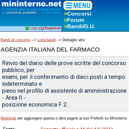
>
Concorsi
>
Forum
>
Bandi/G.U.
Login
|
Registrati
Bandi di concorso
-->
Lista bandi
--> Dettaglio atto
AGENZIA ITALIANA DEL FARMACO
Rinvio del diario delle prove scritte del concorso
pubblico, per
esami, per il conferimento di dieci posti a tempo
indeterminato e
pieno nel profilo di assistente di amministrazione
- Area II -
posizione economica F 2.
Registrati
per aggiungere questa o altre pagine ai tuoi Preferiti su Mininterno.