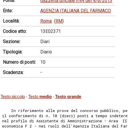
Fonte:
Gazzetta ufficiale n.44 del 4/6/2013
Ente:
AGENZIA ITALIANA DEL FARMACO
Località:
Roma
(
RM
)
Codice atto:
13E02371
Sezione:
Diari
Tipologia:
Diario
Numero di posti:
10
Scadenza:
-
Testo piccolo
Testo
medio
Testo grande
-
-
    In riferimento alle prove del concorso pubblico, pe
il conferimento di n. 10 (dieci) posti a tempo indeter
nel profilo di Assistente di Amministrazione - Area  II
economica F 2 - nei ruoli dell'Agenzia Italiana del Far