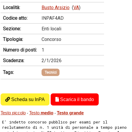
Località:
Busto Arsizio
(
VA
)
Codice atto:
INPAF4AD
Sezione:
Enti locali
Tipologia:
Concorso
Numero di posti:
1
Scadenza:
2/1/2026
Tags:
Tecnici
Scheda su InPA
Scarica il bando
Testo piccolo
Testo
medio
Testo grande
-
-
E' indetto concorso pubblico per esami per il
reclutamento di n. 1 unità di personale a tempo pieno