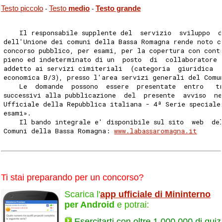
Testo piccolo
Testo
medio
Testo grande
-
-
    Il responsabile supplente del  servizio  sviluppo  
dell'Unione dei comuni della Bassa Romagna rende noto c
concorso pubblico, per esami, per la copertura con cont
pieno ed indeterminato di un  posto  di  collaboratore 
addetto ai servizi cimiteriali  (categoria  giuridica  
economica B/3), presso l'area servizi generali del Comu
    Le  domande  possono  essere  presentate  entro   t
successivi alla pubblicazione  del  presente  avviso  n
Ufficiale della Repubblica italiana - 4ª Serie speciale
esami». 
    Il bando integrale e' disponibile sul sito  web  de
Comuni della Bassa Romagna: 
www.labassaromagna.it
Ti stai preparando per un concorso?
Scarica l'
app ufficiale di Mininterno
per Android
e potrai:
Esercitarti con oltre 1.000.000 di quiz