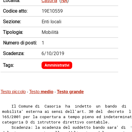
Località:
Casoria
(
NA
)
Codice atto:
19E10559
Sezione:
Enti locali
Tipologia:
Mobilità
Numero di posti:
1
Scadenza:
6/10/2019
Tags:
Amministrativi
Testo piccolo
Testo
medio
Testo grande
-
-
    Il Comune di  Casoria  ha  indetto  un  bando  di  
mobilita' esterna ai sensi dell'art. 30 del  decreto  l
165/2001 per la copertura a tempo pieno ed indeterminat
categoria D di istruttore direttivo contabile. 
    Scadenza: la scadenza del suddetto bando sara' di  