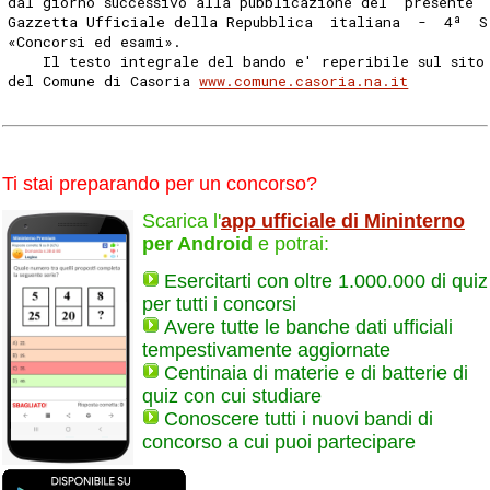
dal giorno successivo alla pubblicazione del  presente 
Gazzetta Ufficiale della Repubblica  italiana  -  4ª  S
«Concorsi ed esami». 
    Il testo integrale del bando e' reperibile sul sito
del Comune di Casoria 
www.comune.casoria.na.it
Ti stai preparando per un concorso?
Scarica l'
app ufficiale di Mininterno
per Android
e potrai:
Esercitarti con oltre 1.000.000 di quiz
per tutti i concorsi
Avere tutte le banche dati ufficiali
tempestivamente aggiornate
Centinaia di materie e di batterie di
quiz con cui studiare
Conoscere tutti i nuovi bandi di
concorso a cui puoi partecipare