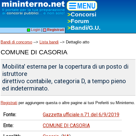
>
Concorsi
>
Forum
>
Bandi/G.U.
Login
|
Registrati
Bandi di concorso
-->
Lista bandi
--> Dettaglio atto
COMUNE DI CASORIA
Mobilita' esterna per la copertura di un posto di
istruttore
direttivo contabile, categoria D, a tempo pieno
ed indeterminato.
Registrati
per aggiungere questa o altre pagine ai tuoi Preferiti su Mininterno.
Fonte:
Gazzetta ufficiale n.71 del 6/9/2019
Ente:
COMUNE DI CASORIA