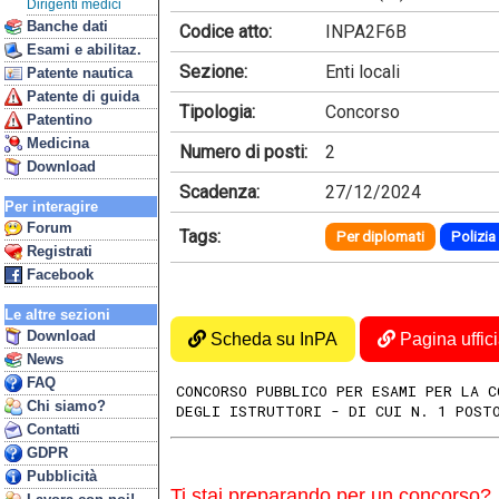
Dirigenti medici
Banche dati
Codice atto:
INPA2F6B
Esami e abilitaz.
Sezione:
Enti locali
Patente nautica
Patente di guida
Tipologia:
Concorso
Patentino
Medicina
Numero di posti:
2
Download
Scadenza:
27/12/2024
Per interagire
Forum
Tags:
Per diplomati
Polizia
Registrati
Facebook
Le altre sezioni
Download
Scheda su InPA
Pagina uffici
News
FAQ
CONCORSO PUBBLICO PER ESAMI PER LA 
Chi siamo?
DEGLI ISTRUTTORI - DI CUI N. 1 POST
Contatti
GDPR
Pubblicità
Ti stai preparando per un concorso?