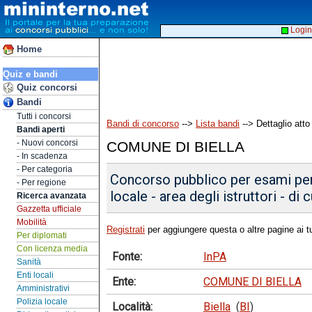
Login
Home
Quiz e bandi
Quiz concorsi
Bandi
Tutti i concorsi
Bandi di concorso
-->
Lista bandi
--> Dettaglio atto
Bandi aperti
- Nuovi concorsi
COMUNE DI BIELLA
- In scadenza
- Per categoria
Concorso pubblico per esami per 
- Per regione
locale - area degli istruttori - di
Ricerca avanzata
Gazzetta ufficiale
Mobilità
Registrati
per aggiungere questa o altre pagine ai tu
Per diplomati
Con licenza media
Fonte:
InPA
Sanità
Enti locali
Ente:
COMUNE DI BIELLA
Amministrativi
Polizia locale
Località:
Biella
(
BI
)