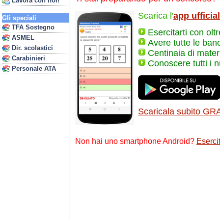
Lavora con noi!
Scarica l'
app ufficia
Gli speciali
TFA Sostegno
Esercitarti con olt
ASMEL
Avere tutte le ban
Dir. scolastici
Centinaia di materi
Carabinieri
Conoscere tutti i 
Personale ATA
Scaricala subito GR
Non hai uno smartphone Android?
Esercit