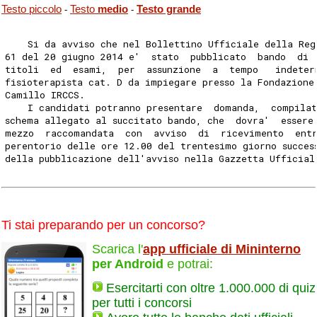
Testo piccolo
Testo
medio
Testo grande
-
-
    Si da avviso che nel Bollettino Ufficiale della Reg
61 del 20 giugno 2014 e'  stato  pubblicato  bando  di 
titoli  ed  esami,  per  assunzione  a  tempo   indeter
fisioterapista cat. D da impiegare presso la Fondazione
Camillo IRCCS. 
    I candidati potranno presentare  domanda,  compilat
schema allegato al succitato bando, che  dovra'  essere
mezzo  raccomandata  con  avviso  di  ricevimento  ent
perentorio delle ore 12.00 del trentesimo giorno succes
della pubblicazione dell'avviso nella Gazzetta Ufficial
Ti stai preparando per un concorso?
Scarica l'
app ufficiale di Mininterno
per Android
e potrai:
Esercitarti con oltre 1.000.000 di quiz
per tutti i concorsi