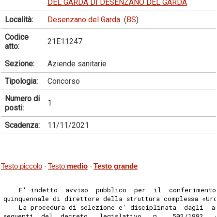
DEL GARDA DI DESENZANO DEL GARDA
Località:
Desenzano del Garda
(
BS
)
Codice
21E11247
atto:
Sezione:
Aziende sanitarie
Tipologia:
Concorso
Numero di
1
posti:
Scadenza:
11/11/2021
Testo piccolo
Testo
medio
Testo grande
-
-
    E' indetto  avviso  pubblico  per  il  conferimento
quinquennale di direttore della struttura complessa «Ur
    La procedura di selezione e' disciplinata  dagli  a
seguenti  del  decreto   legislativo   n.   502/1992   