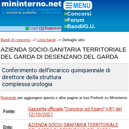
>
Concorsi
>
Forum
>
Bandi/G.U.
Login
|
Registrati
Bandi di concorso
-->
Lista bandi
--> Dettaglio atto
AZIENDA SOCIO-SANITARIA TERRITORIALE
DEL GARDA DI DESENZANO DEL GARDA
Conferimento dell'incarico quinquennale di
direttore della struttura
complessa urologia
Registrati
per aggiungere questa o altre pagine ai tuoi Preferiti su Mininterno.
Gazzetta ufficiale "Concorsi ed Esami" n.81 del
Fonte:
12/10/2021
AZIENDA SOCIO-SANITARIA TERRITORIALE
Ente: