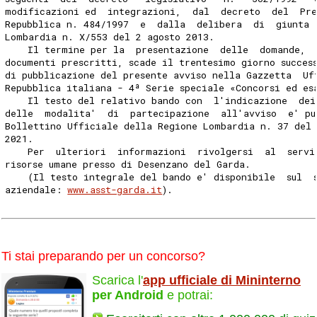
modificazioni ed  integrazioni,  dal  decreto  del  Pre
Repubblica n. 484/1997  e  dalla  delibera  di  giunta 
Lombardia n. X/553 del 2 agosto 2013. 
    Il termine per la  presentazione  delle  domande, 
documenti prescritti, scade il trentesimo giorno succes
di pubblicazione del presente avviso nella Gazzetta  Uf
Repubblica italiana - 4ª Serie speciale «Concorsi ed es
    Il testo del relativo bando con  l'indicazione  dei
delle  modalita'  di  partecipazione  all'avviso  e' pu
Bollettino Ufficiale della Regione Lombardia n. 37 del
2021. 
    Per  ulteriori  informazioni  rivolgersi  al  servi
risorse umane presso di Desenzano del Garda. 
    (Il testo integrale del bando e' disponibile  sul  
aziendale: 
www.asst-garda.it
). 
Ti stai preparando per un concorso?
Scarica l'
app ufficiale di Mininterno
per Android
e potrai: