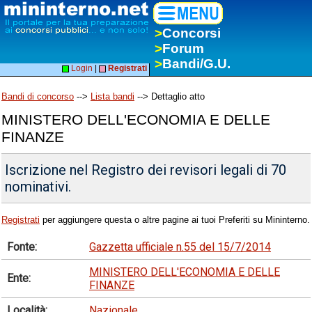
>
Concorsi
>
Forum
>
Bandi/G.U.
Login
|
Registrati
Bandi di concorso
-->
Lista bandi
--> Dettaglio atto
MINISTERO DELL'ECONOMIA E DELLE
FINANZE
Iscrizione nel Registro dei revisori legali di 70
nominativi.
Registrati
per aggiungere questa o altre pagine ai tuoi Preferiti su Mininterno.
Fonte:
Gazzetta ufficiale n.55 del 15/7/2014
MINISTERO DELL'ECONOMIA E DELLE
Ente:
FINANZE
Località:
Nazionale