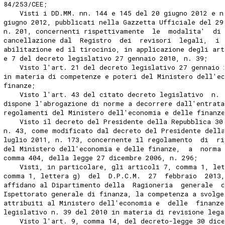
84/253/CEE; 
    Visti i DD.MM. nn. 144 e 145 del 20 giugno 2012 e n
giugno 2012, pubblicati nella Gazzetta Ufficiale del 29
n. 201, concernenti rispettivamente  le  modalita'  di 
cancellazione dal  Registro  dei  revisori  legali,  i 
abilitazione ed il tirocinio, in applicazione degli art
e 7 del decreto legislativo 27 gennaio 2010, n. 39; 
    Visto l'art. 21 del decreto legislativo 27 gennaio 
in materia di competenze e poteri del Ministero dell'e
finanze; 
    Visto l'art. 43 del citato decreto legislativo  n. 
dispone l'abrogazione di norme a decorrere dall'entrata
regolamenti del Ministero dell'economia e delle finanz
    Visto il decreto del Presidente della Repubblica 30
n. 43, come modificato dal decreto del Presidente della
luglio 2011, n. 173, concernente il regolamento  di  ri
del Ministero dell'economia e delle finanze,  a  norma
comma 404, della legge 27 dicembre 2006, n. 296; 
    Visti, in particolare, gli articoli 7, comma 1, let
comma 1, lettera g)  del  D.P.C.M.  27  febbraio  2013
affidano al Dipartimento della  Ragioneria  generale  
Ispettorato generale di finanza, la competenza a svolge
attribuiti al Ministero dell'economia e  delle  finanze
legislativo n. 39 del 2010 in materia di revisione lega
    Visto l'art. 9, comma 14, del decreto-legge 30 dic