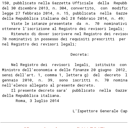
150, pubblicato nella Gazzetta Ufficiale  della  Repubb
del 30 dicembre 2013, n. 304, convertito,  con  modifi
legge 27 febbraio 2014, n. 15, pubblicata  nella  Gazze
della Repubblica italiana del 28 febbraio 2014, n. 49; 
    Viste le istanze presentate  da  n.  70  nominativi
ottenere l'iscrizione al Registro dei revisori legali; 
    Ritenuto di dover iscrivere nel Registro dei reviso
70 nominativi in possesso dei requisiti prescritti  per
nel Registro dei revisori legali; 
                              Decreta: 
    Nel Registro dei  revisori  legali,  istituito  con
Ministro dell'economia e delle finanze 20 giugno  2012,
sensi dell'art. 1, comma 1, lettera g)  del  decreto  l
gennaio  2010,  n.  39,  sono  iscritti  n.  70  nomina
nell'elenco allegato al presente decreto. 
    Il presente decreto sara'  pubblicato  nella  Gazze
della Repubblica italiana. 
      Roma, 3 luglio 2014 
                               L'Ispettore Generale Cap