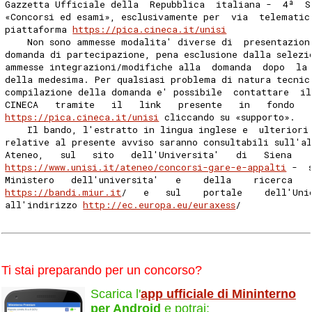
Gazzetta Ufficiale della  Repubblica  italiana -  4ª  S
«Concorsi ed esami», esclusivamente per  via  telematic
piattaforma 
https://pica.cineca.it/unisi
    Non sono ammesse modalita' diverse di  presentazion
domanda di partecipazione, pena esclusione dalla selezi
ammesse integrazioni/modifiche alla  domanda  dopo  la
della medesima. Per qualsiasi problema di natura tecnic
compilazione della domanda e' possibile  contattare  il
CINECA   tramite   il   link   presente   in   fondo   
https://pica.cineca.it/unisi
 cliccando su «supporto». 
    Il bando, l'estratto in lingua inglese e  ulteriori
relative al presente avviso saranno consultabili sull'a
Ateneo,   sul   sito   dell'Universita'   di   Siena   
https://www.unisi.it/ateneo/concorsi-gare-e-appalti
 -  
Ministero   dell'universita'   e    della    ricerca   
https://bandi.miur.it
/   e   sul    portale    dell'Uni
all'indirizzo 
http://ec.europa.eu/euraxess
/ 
Ti stai preparando per un concorso?
Scarica l'
app ufficiale di Mininterno
per Android
e potrai: