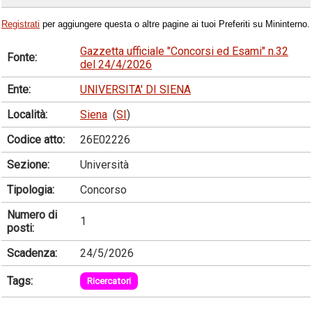
Registrati
per aggiungere questa o altre pagine ai tuoi Preferiti su Mininterno.
Gazzetta ufficiale "Concorsi ed Esami" n.32
Fonte:
del 24/4/2026
Ente:
UNIVERSITA' DI SIENA
Località:
Siena
(
SI
)
Codice atto:
26E02226
Sezione:
Università
Tipologia:
Concorso
Numero di
1
posti:
Scadenza:
24/5/2026
Tags:
Ricercatori