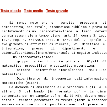
Testo piccolo
Testo
medio
Testo grande
-
-
    Si  rende  noto  che  e'   bandita   procedura   di
comparativa, per titoli, discussione pubblica e prova o
reclutamento di un  ricercatore/trice  a  tempo  deter
durata sessennale a tempo pieno, art. 24, comma 3, legg
(d.r. rep. n. 671/2026 prot. n. 64498 del  7  aprile  2
svolgimento di attivita' di ricerca,  di  didattica  e 
integrativa,    presso    il    dipartimento    e     n
scientifico-disciplinare/concorsuale di seguito indicat
      un ricercatore/trice: 
        gruppo   scientifico-disciplinare:   01/MATH-03
matematica, probabilita' e statistica matematica; 
        settore   scientifico-disciplinare:   MATH-03/A
matematica; 
        Dipartimento  di  ingegneria  dell'informazion
matematiche (DIISM). 
    La domanda di ammissione alle procedure e gli  alle
all'art. 3  del  bando  (in  formato  pdf  -  la  dime
consentita per un singolo pdf e' di 30 MB), devono esse
entro il termine perentorio di trenta giorni a decorre
successivo a  quello  di  pubblicazione  del  presente 