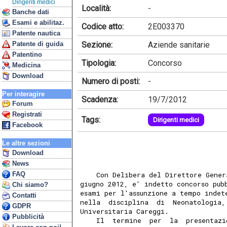
Dirigenti medici
Località:
-
Banche dati
Esami e abilitaz.
Codice atto:
2E003370
Patente nautica
Sezione:
Aziende sanitarie
Patente di guida
Patentino
Tipologia:
Concorso
Medicina
Download
Numero di posti:
-
Per interagire
Scadenza:
19/7/2012
Forum
Registrati
Tags:
Dirigenti medici
Facebook
Le altre sezioni
Download
News
FAQ
    Con Delibera del Direttore Gener
giugno 2012, e' indetto concorso pub
Chi siamo?
esami per l'assunzione a tempo indet
Contatti
nella  disciplina  di  Neonatologia,
GDPR
Universitaria Careggi. 
Pubblicità
    Il  termine  per  la  presentazi