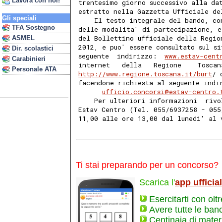
Lavora con noi!
trentesimo giorno successivo alla da
estratto nella Gazzetta Ufficiale de
Gli speciali
    Il testo integrale del bando, co
TFA Sostegno
delle modalita' di partecipazione, e
del Bollettino ufficiale della Regio
ASMEL
2012, e puo' essere consultato sul s
Dir. scolastici
seguente  indirizzo:  
www.estav-cent
Carabinieri
internet   della   Regione    Toscan
Personale ATA
http://www.regione.toscana.it/burt
/ 
facendone richiesta al seguente indi
ufficio.concorsi@estav-centro.
    Per ulteriori informazioni  rivo
Estav Centro (Tel. 055/6937258 - 055
11,00 alle ore 13,00 dal lunedi' al 
Ti stai preparando per un concorso?
Scarica l'
app ufficia
Esercitarti con olt
Avere tutte le ban
Centinaia di materi