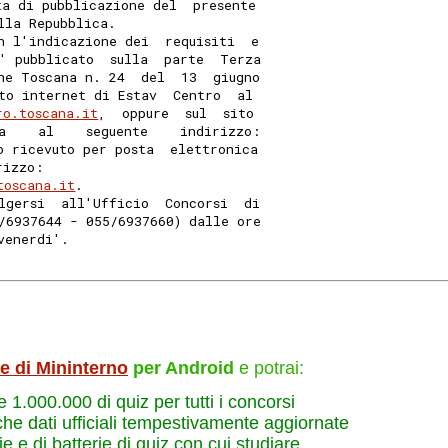
ta di pubblicazione del  presente
lla Repubblica. 
n l'indicazione dei  requisiti  e
' pubblicato  sulla  parte  Terza
ne Toscana n. 24  del  13  giugno
ito internet di Estav  Centro  al
ro.toscana.it
,  oppure  sul  sito
a    al    seguente    indirizzo:
o ricevuto per posta  elettronica
rizzo: 
toscana.it
. 
lgersi  all'Ufficio  Concorsi  di
/6937644 - 055/6937660) dalle ore
venerdi'. 
le di Mininterno
per Android
e potrai:
re 1.000.000 di quiz per tutti i concorsi
che dati ufficiali tempestivamente aggiornate
e e di batterie di quiz con cui studiare