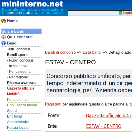
Login
Home
Quiz e bandi
Quiz concorsi
Bandi
Tutti i concorsi
Bandi di concorso
-->
Lista bandi
--> Dettaglio atto
Bandi aperti
- Nuovi concorsi
ESTAV - CENTRO
- In scadenza
- Per categoria
Concorso pubblico unificato, per 
- Per regione
tempo indeterminato di un dirigen
Ricerca avanzata
Gazzetta ufficiale
neonatologia, per l'Azienda ospeda
Mobilità
Per diplomati
Registrati
per aggiungere questa o altre pagine ai tu
Con licenza media
Sanità
Fonte:
Gazzetta ufficiale n.4
Enti locali
Amministrativi
Ente:
ESTAV - CENTRO
Polizia locale