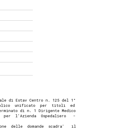
ale di Estav Centro n. 125 del 1°
blico  unificato  per  titoli  ed
erminato di n. 1 Dirigente Medico
  per  l'Azienda  Ospedaliero   -
one  delle  domande  scadra'   il