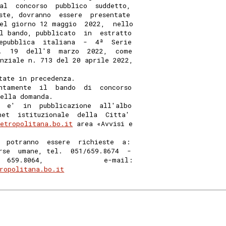
al  concorso  pubblico  suddetto,
ste, dovranno  essere  presentate
el giorno 12 maggio  2022,  nello
l bando, pubblicato  in  estratto
epubblica  italiana  -  4ª  Serie
.  19  dell'8  marzo  2022,  come
nziale n. 713 del 20 aprile 2022,
tate in precedenza. 
ntamente  il  bando  di  concorso
della domanda. 
  e'  in  pubblicazione  all'albo
net  istituzionale  della  Citta'
etropolitana.bo.it
 area «Avvisi e
  potranno  essere  richieste  a:
rse  umane, tel.  051/659.8674  -
  659.8064,               e-mail:
ropolitana.bo.it