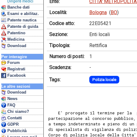
Ente:
CITTA' METROPOLIT
Dirigenti medici
Banche dati
Località:
Bologna
(
BO
)
Esami e abilitaz.
Patente nautica
Codice atto:
22E05421
Patente di guida
Patentino
Sezione:
Enti locali
Medicina
Tipologia:
Rettifica
Download
Numero di posti:
1
Per interagire
Forum
Scadenza:
-
Registrati
Facebook
Tags:
Polizia locale
Le altre sezioni
Download
News
FAQ
Chi siamo?
    E' prorogato il termine per la  
Contatti
partecipazione al concorso pubblico,
a tempo indeterminato e pieno di un 
GDPR
di specialista di vigilanza di poliz
Pubblicità
Corpo di polizia locale della Citta'