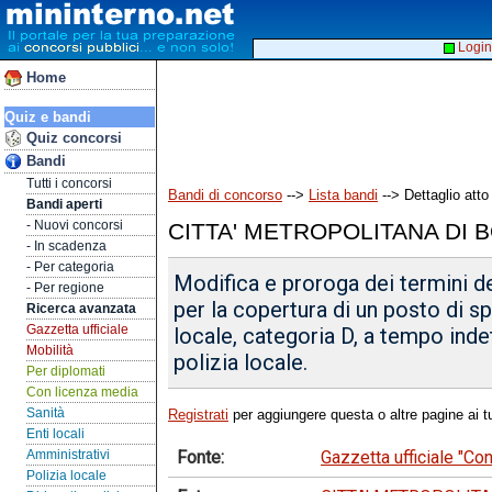
Login
Home
Quiz e bandi
Quiz concorsi
Bandi
Tutti i concorsi
Bandi di concorso
-->
Lista bandi
--> Dettaglio atto
Bandi aperti
- Nuovi concorsi
CITTA' METROPOLITANA DI
- In scadenza
- Per categoria
Modifica e proroga dei termini d
- Per regione
per la copertura di un posto di spe
Ricerca avanzata
Gazzetta ufficiale
locale, categoria D, a tempo inde
Mobilità
polizia locale.
Per diplomati
Con licenza media
Sanità
Registrati
per aggiungere questa o altre pagine ai tu
Enti locali
Fonte:
Gazzetta ufficiale "Co
Amministrativi
Polizia locale