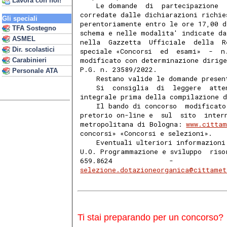
Lavora con noi!
    Le domande  di  partecipazione  
corredate dalle dichiarazioni richie
Gli speciali
perentoriamente entro le ore 17,00 d
TFA Sostegno
schema e nelle modalita' indicate da
ASMEL
nella  Gazzetta  Ufficiale  della  R
Dir. scolastici
speciale «Concorsi  ed  esami»  -  n
modificato con determinazione dirige
Carabinieri
P.G. n. 23589/2022. 
Personale ATA
    Restano valide le domande presen
    Si  consiglia  di  leggere  atte
integrale prima della compilazione 
    Il bando di concorso  modificato
pretorio on-line e  sul  sito  inter
metropolitana di Bologna: 
www.cittam
concorsi» «Concorsi e selezioni». 
    Eventuali ulteriori informazioni
U.O. Programmazione e sviluppo  riso
659.8624              -             
selezione.dotazioneorganica@cittamet
Ti stai preparando per un concorso?