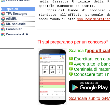
Lavora con noi!
nella  Gazzetta  Ufficiale  della  R
speciale «Concorsi ed esami». 
Gli speciali
    Copia del  bando  di  concorso  
TFA Sostegno
richieste  all'ufficio  personale  d
consultando il sito 
www.residenzafra
ASMEL
Dir. scolastici
Carabinieri
Personale ATA
Ti stai preparando per un concorso?
Scarica l'
app ufficia
Esercitarti con olt
Avere tutte le ban
Centinaia di materi
Conoscere tutti i 
Scaricala subito GR