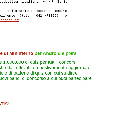
epubblica  italiana  -  4ª  Serie
ed  informazioni  possono  essere
ell'ente  (tel.   0421/71329)   o
ncescon.it
le di Mininterno
per Android
e potrai:
re 1.000.000 di quiz per tutti i concorsi
che dati ufficiali tempestivamente aggiornate
e e di batterie di quiz con cui studiare
nuovi bandi di concorso a cui puoi partecipare
ATIS
!