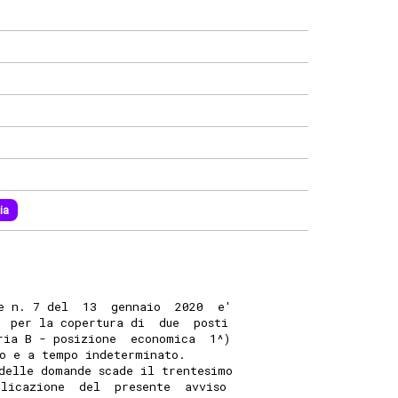
ia
e n. 7 del  13  gennaio  2020  e'
, per la copertura di  due  posti
ria B - posizione  economica  1^)
no e a tempo indeterminato. 
delle domande scade il trentesimo
blicazione  del  presente  avviso