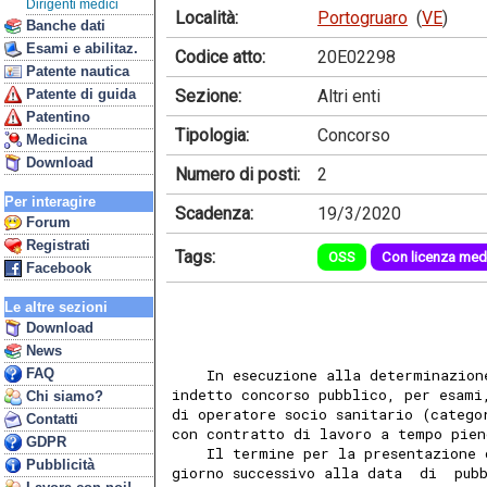
Dirigenti medici
Località:
Portogruaro
(
VE
)
Banche dati
Esami e abilitaz.
Codice atto:
20E02298
Patente nautica
Sezione:
Altri enti
Patente di guida
Patentino
Tipologia:
Concorso
Medicina
Download
Numero di posti:
2
Per interagire
Scadenza:
19/3/2020
Forum
Registrati
Tags:
OSS
Con licenza med
Facebook
Le altre sezioni
Download
News
FAQ
    In esecuzione alla determinazion
indetto concorso pubblico, per esami
Chi siamo?
di operatore socio sanitario (catego
Contatti
con contratto di lavoro a tempo pie
GDPR
    Il termine per la presentazione 
Pubblicità
giorno successivo alla data  di  pub