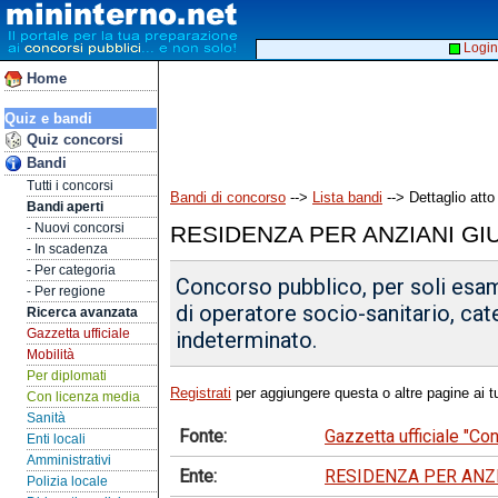
Login
Home
Quiz e bandi
Quiz concorsi
Bandi
Tutti i concorsi
Bandi di concorso
-->
Lista bandi
--> Dettaglio atto
Bandi aperti
- Nuovi concorsi
RESIDENZA PER ANZIANI G
- In scadenza
- Per categoria
Concorso pubblico, per soli esami
- Per regione
di operatore socio-sanitario, ca
Ricerca avanzata
Gazzetta ufficiale
indeterminato.
Mobilità
Per diplomati
Registrati
per aggiungere questa o altre pagine ai tu
Con licenza media
Sanità
Fonte:
Gazzetta ufficiale "C
Enti locali
Amministrativi
Ente:
RESIDENZA PER ANZ
Polizia locale