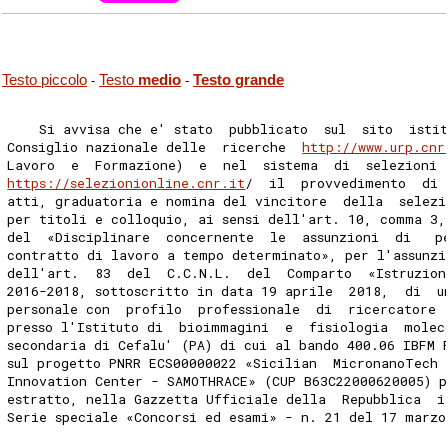
Testo piccolo
Testo
medio
Testo grande
-
-
    Si avvisa che e' stato  pubblicato  sul  sito  isti
Consiglio nazionale delle  ricerche  
http://www.urp.cnr
Lavoro  e  Formazione)  e  nel  sistema  di  selezioni 
https://selezionionline.cnr.it
/  il  provvedimento  di 
atti, graduatoria e nomina del vincitore  della  selezi
per titoli e colloquio, ai sensi dell'art. 10, comma 3,
del  «Disciplinare  concernente  le  assunzioni  di   p
contratto di lavoro a tempo determinato», per l'assunzi
dell'art.  83  del  C.C.N.L.  del  Comparto  «Istruzion
2016-2018, sottoscritto in data 19 aprile  2018,  di  u
personale con  profilo  professionale  di  ricercatore 
presso l'Istituto di  bioimmagini  e  fisiologia  molec
secondaria di Cefalu' (PA) di cui al bando 400.06 IBFM 
sul progetto PNRR ECS00000022 «Sicilian  MicronanoTech 
Innovation Center - SAMOTHRACE» (CUP B63C22000620005) p
estratto, nella Gazzetta Ufficiale della  Repubblica  i
Serie speciale «Concorsi ed esami» - n. 21 del 17 marzo