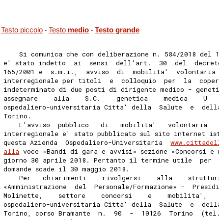
Testo piccolo
Testo
medio
Testo grande
-
-
    Si comunica che con deliberazione n. 584/2018 del 1
e' stato indetto  ai  sensi  dell'art.  30  del  decret
165/2001 e  s.m.i.,  avviso  di  mobilita'  volontaria 
interregionale per titoli  e  colloquio  per  la  coper
indeterminato di due posti di dirigente medico - genet
assegnare    alla    S.C.    genetica    medica    U   
ospedaliero-universitaria Citta' della  Salute  e  dell
Torino. 
    L'avviso  pubblico   di   mobilita'   volontaria   
interregionale e' stato pubblicato sul sito internet is
questa Azienda  Ospedaliero-Universitaria  
www.cittadel
alla
 voce «Bandi di gara e avvisi» sezione «Concorsi e 
giorno 30 aprile 2018. Pertanto il termine utile  per  
domande scade il 30 maggio 2018. 
    Per   chiarimenti    rivolgersi    alla    struttur
«Amministrazione  del  Personale/Formazione» -  Presidi
Molinette,    settore    concorsi    e    mobilita',   
ospedaliero-universitaria Citta' della  Salute  e  dell
Torino, corso Bramante  n.  90  -  10126  Torino  (tel