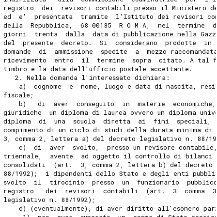
registro  dei  revisori contabili presso il Ministero d
ed  e'  presentata  tramite  l'Istituto dei revisori co
della  Repubblica,  68 00185  R O M A,  nel  termine  d
giorni  trenta  dalla  data di pubblicazione nella Gazz
del  presente  decreto.  Si  considerano  prodotte  in 
domande  di  ammissione  spedite  a  mezzo raccomandat
ricevimento  entro  il  termine  sopra  citato. A tal 
timbro e la data dell'ufficio postale accettante.
   2. Nella domanda l'interessato dichiara:
    a)  cognome  e  nome, luogo e data di nascita, resi
fiscale;
    b)   di  aver  conseguito  in  materie  economiche,
giuridiche  un diploma di laurea ovvero un diploma univ
diploma  di  una  scuola  diretta  ai  fini  speciali, 
compimento di un ciclo di studi della durata minima di 
3, comma 2, lettera a) del decreto legislativo n. 88/19
    c)  di  aver  svolto,  presso un revisore contabile
triennale,  avente  ad oggetto il controllo di bilanci 
consolidati  (art.  3, comma 2, lettera b) del decreto 
88/1992);  i dipendenti dello Stato e degli enti pubbli
svolto  il  tirocinio  presso  un  funzionario  pubblic
registro   dei  revisori  contabili  (art.  3  comma  3
legislativo n. 88/1992);
    d) (eventualmente), di aver diritto all'esonero par