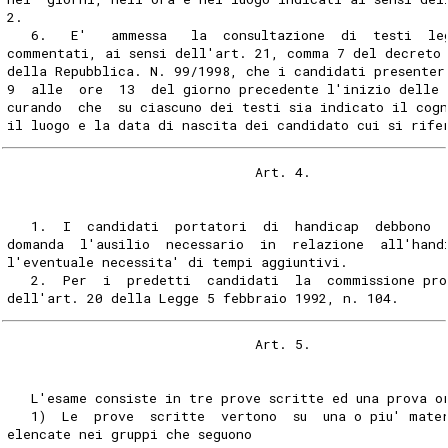
2.
   6.   E'   ammessa   la  consultazione  di  testi  le
commentati, ai sensi dell'art. 21, comma 7 del decreto
della Repubblica. N. 99/1998, che i candidati presenter
9  alle  ore  13  del giorno precedente l'inizio delle 
curando  che  su ciascuno dei testi sia indicato il cog
il luogo e la data di nascita dei candidato cui si rife
                               Art. 4.
   1.  I  candidati  portatori  di  handicap  debbono  
domanda  l'ausilio  necessario  in  relazione  all'hand
l'eventuale necessita' di tempi aggiuntivi.
   2.  Per  i  predetti  candidati  la  commissione pro
dell'art. 20 della Legge 5 febbraio 1992, n. 104.
                               Art. 5.
   L'esame consiste in tre prove scritte ed una prova o
   1)  Le  prove  scritte  vertono  su  una o piu' mate
elencate nei gruppi che seguono