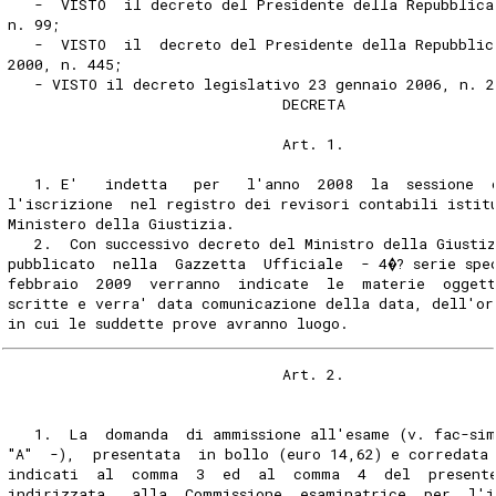
   -  VISTO  il decreto del Presidente della Repubblica
n. 99;
   -  VISTO  il  decreto del Presidente della Repubblic
2000, n. 445;
   - VISTO il decreto legislativo 23 gennaio 2006, n. 2
                               DECRETA
                               Art. 1.
   1. E'   indetta   per   l'anno  2008  la  sessione  
l'iscrizione  nel registro dei revisori contabili istit
Ministero della Giustizia.
   2.  Con successivo decreto del Ministro della Giusti
pubblicato  nella  Gazzetta  Ufficiale  - 4�? serie spe
febbraio  2009  verranno  indicate  le  materie  ogget
scritte e verra' data comunicazione della data, dell'or
in cui le suddette prove avranno luogo.
                               Art. 2.
   1.  La  domanda  di ammissione all'esame (v. fac-si
"A"  -),  presentata  in bollo (euro 14,62) e corredata
indicati  al  comma  3  ed  al  comma  4  del  present
indirizzata   alla  Commissione  esaminatrice  per  l'i