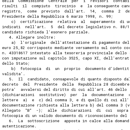
della  Commissione  Centrale  per  i  revisori  contabi
risulti  il  compiuto  tirocinio  e  la conseguente can
registro,  come  previsto  dall'art.  14,  comma  2  d
Presidente della Repubblica 6 marzo 1998, n. 99;
    c)  certificazione  relativa  al  superamento  di u
indicati  nell'art.  5  del decreto legislativo n. 88/1
candidato richieda l'esonero parziale.
   4. Allegare inoltre:
    a)  l'originale  dell'attestazione di pagamento del
euro 25,82 corrisposto mediante versamento sul conto co
n. 43318617 intestato alla tesoreria provinciale dello 
con imputazione sul capitolo 3525, capo XI, dell'entrat
dello Stato;
    b)  fotocopia  di  un  proprio  documento d'identit
validita'.
   5.  Il  candidato, consapevole di quanto disposto da
decreto  del  Presidente  della  Repubblica 28 dicembre
potra'  avvalersi del diritto di cui all'art. 46 dello 
(dichiarazioni  sostitutive)  per  la  documentazione  
lettere  a)  e  c) del comma 3, e di quello di cui all'
documentazione richiesta alla lettera b) del comma 3 (v
Allegato  "B"  -);  alle  dichiarazioni  di  cui  sopra
fotocopia di un valido documento di riconoscimento del 
   6.  La  sottoscrizione  apposta in calce alla domand
autenticazione.