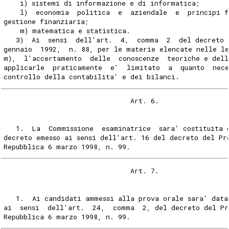
    i) sistemi di informazione e di informatica;
    l)  economia  politica  e  aziendale  e  principi 
gestione finanziaria;
    m) matematica e statistica.
   3)  Ai  sensi  dell'art.  4,  comma  2  del decreto 
gennaio  1992,  n. 88, per le materie elencate nelle le
m),  l'accertamento  delle  conoscenze  teoriche e dell
applicarle  praticamente  e'  limitato  a  quanto  nece
controllo della contabilita' e dei bilanci.
                               Art. 6.
   1.  La  Commissione  esaminatrice  sara' costituita 
decreto emesso ai sensi dell'art. 16 del decreto del Pr
Repubblica 6 marzo 1998, n. 99.
                               Art. 7.
   1.  Ai candidati ammessi alla prova orale sara' data
ai  sensi  dell'art.  24,  comma  2, del decreto del Pr
Repubblica 6 marzo 1998, n. 99.