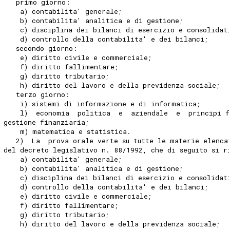
   primo giorno:
    a) contabilita' generale;
    b) contabilita' analitica e di gestione;
    c) disciplina dei bilanci di esercizio e consolidat
    d) controllo della contabilita' e dei bilanci;
   secondo giorno:
    e) diritto civile e commerciale;
    f) diritto fallimentare;
    g) diritto tributario;
    h) diritto del lavoro e della previdenza sociale;
   terzo giorno:
    i) sistemi di informazione e di informatica;
    l)  economia  politica  e  aziendale  e  principi 
gestione finanziaria;
    m) matematica e statistica.
   2)  La  prova orale verte su tutte le materie elenca
del decreto legislativo n. 88/1992, che di seguito si r
    a) contabilita' generale;
    b) contabilita' analitica e di gestione;
    c) disciplina dei bilanci di esercizio e consolidat
    d) controllo della contabilita' e dei bilanci;
    e) diritto civile e commerciale;
    f) diritto fallimentare;
    g) diritto tributario;
    h) diritto del lavoro e della previdenza sociale;