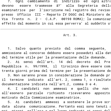
   7.  Ogni  cambiamento  di  indirizzo  ed  ogni altr
devono   essere  trasmesse  â?'  alla  Segreteria  dell
esaminatrice  per  l'iscrizione nel registro dei reviso
presso  Ufficio  III - Reparto IV DGGC del Ministero de
Via  Tronto  n.  2 -  C.A.P.  00198 ROMA); la comunicaz
effetto dal momento in cui essa perverra' al suddetto u
                               Art. 3.
   1.  Salvo  quanto  previsto  dal  comma  seguente,  
ammissione al concorso debbono essere posseduti alla da
del termine utile per la presentazione delle domande.
   2.  Ai  sensi  dell'art.  14  del  decreto  del  Pre
Repubblica  n.  99/1998,  il  tirocinio deve essere com
trenta giorni prima del termine per la presentazione d
   3. Non saranno prese in considerazione le domande pr
il  termine  indicato  all'art. 2, comma 1, o risultat
documentazione indicata nell'art.2, comma 3 e 4.
   4.  I  candidati  non  ammessi  e  quelli  che  non 
all'esonero  parziale  richiesto  riceveranno  apposito
motivato della Commissione esaminatrice.
   5.  Ai  candidati  ammessi  a sostenere le prove scr
data  alcuna  comunicazione. Pertanto essi sono tenuti 
nei  giorni, nell'ora e nel luogo indicati ai sensi del