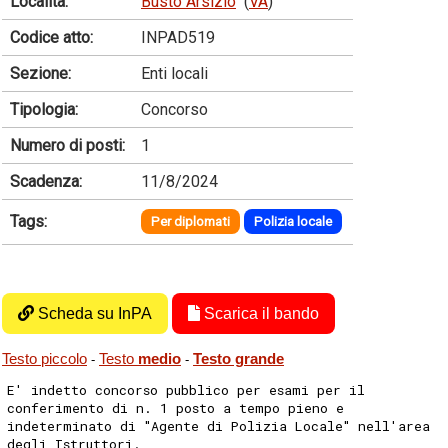
Località:
Busto Arsizio
(
VA
)
Codice atto:
INPAD519
Sezione:
Enti locali
Tipologia:
Concorso
Numero di posti:
1
Scadenza:
11/8/2024
Tags:
Per diplomati
Polizia locale
Scheda su InPA
Scarica il bando
Testo piccolo
Testo
medio
Testo grande
-
-
E' indetto concorso pubblico per esami per il
conferimento di n. 1 posto a tempo pieno e
indeterminato di "Agente di Polizia Locale" nell'area
degli Istruttori.