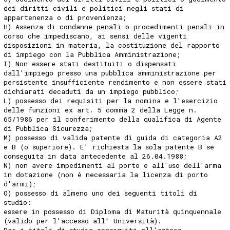
dei diritti civili e politici negli stati di
appartenenza o di provenienza;
H) Assenza di condanne penali o procedimenti penali in
corso che impediscano, ai sensi delle vigenti
disposizioni in materia, la costituzione del rapporto
di impiego con la Pubblica Amministrazione;
I) Non essere stati destituiti o dispensati
dall'impiego presso una pubblica amministrazione per
persistente insufficiente rendimento e non essere stati
dichiarati decaduti da un impiego pubblico;
L) possesso dei requisiti per la nomina e l'esercizio
delle funzioni ex art. 5 comma 2 della Legge n.
65/1986 per il conferimento della qualifica di Agente
di Pubblica Sicurezza;
M) possesso di valida patente di guida di categoria A2
e B (o superiore). E' richiesta la sola patente B se
conseguita in data antecedente al 26.04.1988;
N) non avere impedimenti al porto e all'uso dell'arma
in dotazione (non è necessaria la licenza di porto
d'armi);
O) possesso di almeno uno dei seguenti titoli di
studio:
essere in possesso di Diploma di Maturità quinquennale
(valido per l'accesso all' Università).
Per i titoli di studio conseguiti all'estero,