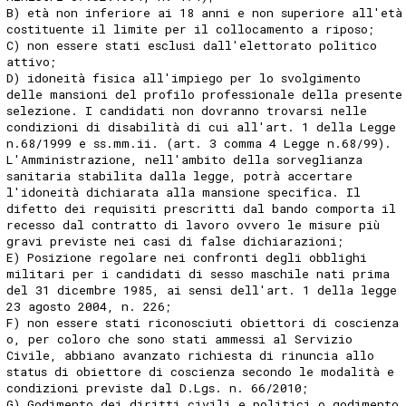
B) età non inferiore ai 18 anni e non superiore all'età
costituente il limite per il collocamento a riposo;
C) non essere stati esclusi dall'elettorato politico
attivo;
D) idoneità fisica all'impiego per lo svolgimento
delle mansioni del profilo professionale della presente
selezione. I candidati non dovranno trovarsi nelle
condizioni di disabilità di cui all'art. 1 della Legge
n.68/1999 e ss.mm.ii. (art. 3 comma 4 Legge n.68/99).
L'Amministrazione, nell'ambito della sorveglianza
sanitaria stabilita dalla legge, potrà accertare
l'idoneità dichiarata alla mansione specifica. Il
difetto dei requisiti prescritti dal bando comporta il
recesso dal contratto di lavoro ovvero le misure più
gravi previste nei casi di false dichiarazioni;
E) Posizione regolare nei confronti degli obblighi
militari per i candidati di sesso maschile nati prima
del 31 dicembre 1985, ai sensi dell'art. 1 della legge
23 agosto 2004, n. 226;
F) non essere stati riconosciuti obiettori di coscienza
o, per coloro che sono stati ammessi al Servizio
Civile, abbiano avanzato richiesta di rinuncia allo
status di obiettore di coscienza secondo le modalità e
condizioni previste dal D.Lgs. n. 66/2010;
G) Godimento dei diritti civili e politici o godimento