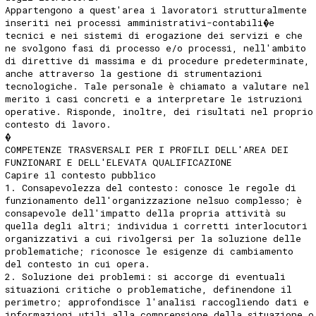
Appartengono a quest'area i lavoratori strutturalmente
inseriti nei processi amministrativi-contabili�e
tecnici e nei sistemi di erogazione dei servizi e che
ne svolgono fasi di processo e/o processi, nell'ambito
di direttive di massima e di procedure predeterminate,
anche attraverso la gestione di strumentazioni
tecnologiche. Tale personale è chiamato a valutare nel
merito i casi concreti e a interpretare le istruzioni
operative. Risponde, inoltre, dei risultati nel proprio
contesto di lavoro.
�
COMPETENZE TRASVERSALI PER I PROFILI DELL'AREA DEI
FUNZIONARI E DELL'ELEVATA QUALIFICAZIONE
Capire il contesto pubblico
1. Consapevolezza del contesto: conosce le regole di
funzionamento dell'organizzazione nelsuo complesso; è
consapevole dell'impatto della propria attività su
quella degli altri; individua i corretti interlocutori
organizzativi a cui rivolgersi per la soluzione delle
problematiche; riconosce le esigenze di cambiamento
del contesto in cui opera.
2. Soluzione dei problemi: si accorge di eventuali
situazioni critiche o problematiche, definendone il
perimetro; approfondisce l'analisi raccogliendo dati e
informazioni utili alla comprensione della situazione o