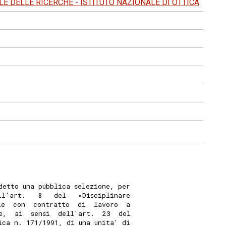
E DELLE RICERCHE - ISTITUTO NAZIONALE DI OTTICA
detto una pubblica selezione, per
ll'art.   8   del   «Disciplinare
le  con  contratto  di  lavoro  a
e,  ai  sensi  dell'art.  23  del
ica n. 171/1991, di una unita' di