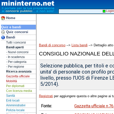
Login
Home
Quiz e bandi
Quiz concorsi
Bandi
Tutti i concorsi
Bandi di concorso
-->
Lista bandi
--> Dettaglio atto
Bandi aperti
- Nuovi concorsi
CONSIGLIO NAZIONALE DELL
- In scadenza
- Per categoria
Selezione pubblica, per titoli e c
- Per regione
unita' di personale con profilo pr
Ricerca avanzata
Gazzetta ufficiale
livello, presso l'UOS di Firenze 
Mobilità
5/2014).
Per diplomati
Con licenza media
Sanità
Registrati
per aggiungere questa o altre pagine ai tu
Enti locali
Fonte:
Gazzetta ufficiale n.7
Amministrativi
Polizia locale