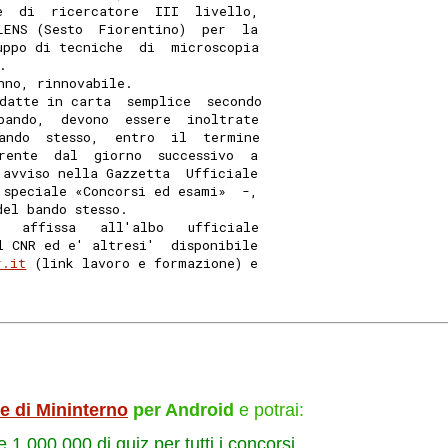
e  di  ricercatore  III  livello,
LENS (Sesto  Fiorentino)  per  la
uppo di tecniche  di  microscopia
. 
nno, rinnovabile. 
datte in carta  semplice  secondo
bando,  devono  essere  inoltrate
ando  stesso,  entro  il  termine
rente  dal  giorno  successivo  a
 avviso nella Gazzetta  Ufficiale
 speciale «Concorsi ed esami»  -,
del bando stesso. 
   affissa   all'albo   ufficiale
l CNR ed e' altresi'  disponibile
r.it
 (link lavoro e formazione) e
le di Mininterno
per Android
e potrai:
re 1.000.000 di quiz per tutti i concorsi