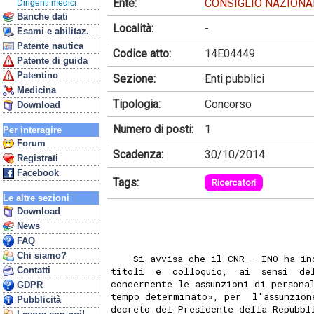
Ente:
CONSIGLIO NAZIONAL
Dirigenti medici
Banche dati
Località:
-
Esami e abilitaz.
Patente nautica
Codice atto:
14E04449
Patente di guida
Patentino
Sezione:
Enti pubblici
Medicina
Tipologia:
Concorso
Download
Numero di posti:
1
Per interagire
Forum
Scadenza:
30/10/2014
Registrati
Facebook
Tags:
Ricercatori
Le altre sezioni
Download
News
FAQ
Chi siamo?
    Si avvisa che il CNR - INO ha in
Contatti
titoli  e  colloquio,  ai  sensi  de
concernente le assunzioni di persona
GDPR
tempo determinato», per  l'assunzion
Pubblicità
decreto del Presidente della Repubbl