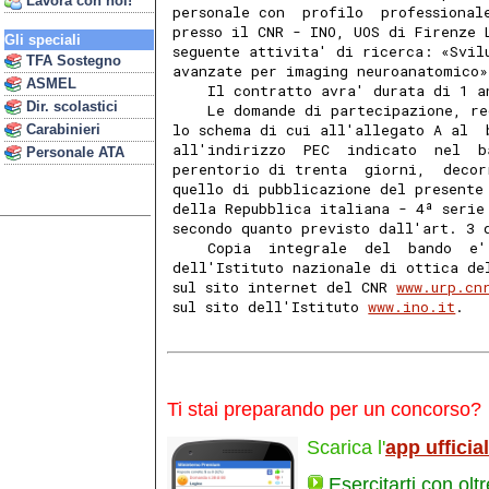
Lavora con noi!
personale con  profilo  professional
presso il CNR - INO, UOS di Firenze 
Gli speciali
seguente attivita' di ricerca: «Svil
TFA Sostegno
avanzate per imaging neuroanatomico»
ASMEL
    Il contratto avra' durata di 1 a
Dir. scolastici
    Le domande di partecipazione, re
lo schema di cui all'allegato A al  
Carabinieri
all'indirizzo  PEC  indicato  nel  b
Personale ATA
perentorio di trenta  giorni,  decor
quello di pubblicazione del presente
della Repubblica italiana - 4ª serie
secondo quanto previsto dall'art. 3 
    Copia  integrale  del  bando  e'
dell'Istituto nazionale di ottica de
sul sito internet del CNR 
www.urp.cn
sul sito dell'Istituto 
www.ino.it
. 
Ti stai preparando per un concorso?
Scarica l'
app ufficia
Esercitarti con olt