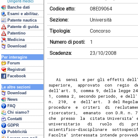
Dirigenti medici
Banche dati
Codice atto:
08E09064
Esami e abilitaz.
Sezione:
Università
Patente nautica
Patente di guida
Tipologia:
Concorso
Patentino
Medicina
Numero di posti:
1
Download
Scadenza:
23/10/2008
Per interagire
Forum
Registrati
Facebook
   Ai  sensi  e per gli effetti dell
superiore,  approvato  con  regio  d
Le altre sezioni
dell'art. 5, comma 9, della legge 24
Download
1, comma 2, secondo periodo, e dell'
News
n.  210,  e  dell'art.  3 del Regola
FAQ
procedure  e  criteri  di  reclutame
Chi siamo?
ricercatori,  emanato  con D.R. n. 7
che  presso  la  citata Universita' 
Contatti
universitario   di   ruolo   di   pr
GDPR
scientifico-disciplinare  sottospeci
Pubblicità
Facolta' interessata intende provved