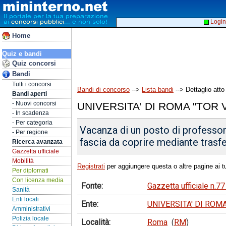
Login
Home
Quiz e bandi
Quiz concorsi
Bandi
Tutti i concorsi
Bandi di concorso
-->
Lista bandi
--> Dettaglio atto
Bandi aperti
- Nuovi concorsi
UNIVERSITA' DI ROMA "TOR 
- In scadenza
- Per categoria
Vacanza di un posto di professore
- Per regione
fascia da coprire mediante trasf
Ricerca avanzata
Gazzetta ufficiale
Mobilità
Registrati
per aggiungere questa o altre pagine ai tu
Per diplomati
Con licenza media
Fonte:
Gazzetta ufficiale n.7
Sanità
Enti locali
Ente:
UNIVERSITA' DI ROM
Amministrativi
Polizia locale
Località:
Roma
(
RM
)