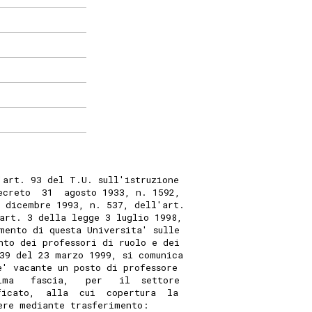
'art. 93 del T.U. sull'istruzione
ecreto  31  agosto 1933, n. 1592,
 dicembre 1993, n. 537, dell'art.
art. 3 della legge 3 luglio 1998,
mento di questa Universita' sulle
nto dei professori di ruolo e dei
39 del 23 marzo 1999, si comunica
e' vacante un posto di professore
ima   fascia,   per   il  settore
ficato,  alla  cui  copertura  la
ere mediante trasferimento: