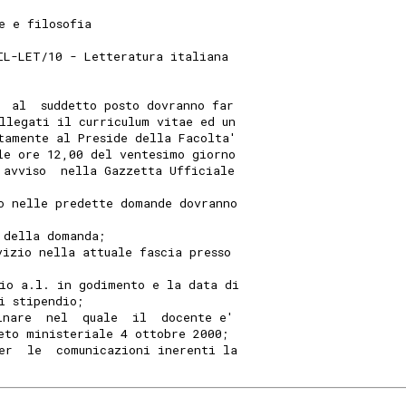
e e filosofia
IL-LET/10 - Letteratura italiana
  al  suddetto posto dovranno far
llegati il curriculum vitae ed un
tamente al Preside della Facolta'
le ore 12,00 del ventesimo giorno
 avviso  nella Gazzetta Ufficiale
o nelle predette domande dovranno
 della domanda;
vizio nella attuale fascia presso
io a.l. in godimento e la data di
i stipendio;
inare  nel  quale  il  docente e'
eto ministeriale 4 ottobre 2000;
er  le  comunicazioni inerenti la