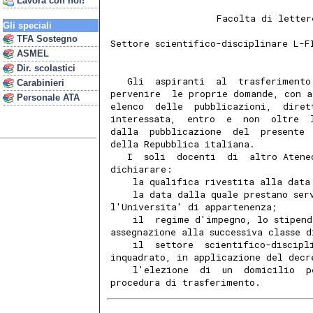
Lavora con noi!
                   Facolta di letter
Gli speciali
TFA Sostegno
Settore scientifico-disciplinare L-F
ASMEL
Dir. scolastici
   Gli  aspiranti  al  trasferimento
Carabinieri
pervenire  le proprie domande, con a
Personale ATA
elenco  delle  pubblicazioni,  diret
interessata,  entro  e  non  oltre  
dalla  pubblicazione  del  presente 
della Repubblica italiana.
   I  soli  docenti  di  altro Atene
dichiarare:
    la qualifica rivestita alla data
    la data dalla quale prestano ser
l'Universita' di appartenenza;
    il  regime d'impegno, lo stipend
assegnazione alla successiva classe d
    il  settore  scientifico-discipl
inquadrato, in applicazione del decr
    l'elezione  di  un  domicilio  p
procedura di trasferimento.