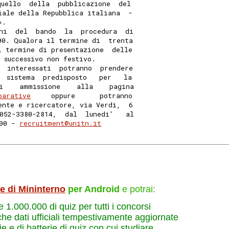
quello  della  pubblicazione  del
iale della Repubblica italiana  -
». 
ni  del  bando  la  procedura  di
00. Qualora il termine di  trenta
l termine di presentazione  delle
 successivo non festivo. 
  interessati  potranno  prendere
  sistema  predisposto   per   la
i    ammissione    alla    pagina
parative
     oppure      potranno
ente e ricercatore, via Verdi,  6
052-3380-2814,  dal  lunedi'   al
00 - 
recruitment@unitn.it
le di Mininterno
per Android
e potrai:
re 1.000.000 di quiz per tutti i concorsi
che dati ufficiali tempestivamente aggiornate
e e di batterie di quiz con cui studiare