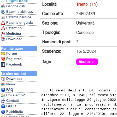
Dirigenti medici
Località:
Trento
(
TN
)
Banche dati
Esami e abilitaz.
Codice atto:
24E02489
Patente nautica
Sezione:
Università
Patente di guida
Patentino
Tipologia:
Concorso
Medicina
Download
Numero di posti:
2
Per interagire
Scadenza:
16/5/2024
Forum
Registrati
Tags:
Ricercatori
Facebook
Le altre sezioni
Download
News
FAQ
    Ai sensi dell'art. 24,  comma  3
dicembre 2010, n. 240, nel testo vig
Chi siamo?
in vigore della legge 29 giugno 2022
Contatti
reclutamento  e  la  progressione  d
GDPR
ricercatori e per il conferimento de
Pubblicità
all'art. 22, legge n. 240/2010», ema