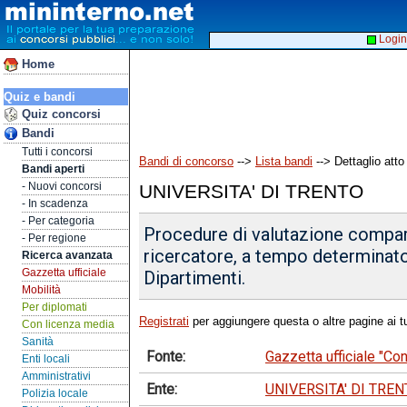
Login
Home
Quiz e bandi
Quiz concorsi
Bandi
Tutti i concorsi
Bandi di concorso
-->
Lista bandi
--> Dettaglio atto
Bandi aperti
- Nuovi concorsi
UNIVERSITA' DI TRENTO
- In scadenza
- Per categoria
Procedure di valutazione compara
- Per regione
ricercatore, a tempo determinato,
Ricerca avanzata
Gazzetta ufficiale
Dipartimenti.
Mobilità
Per diplomati
Registrati
per aggiungere questa o altre pagine ai tu
Con licenza media
Sanità
Fonte:
Gazzetta ufficiale "C
Enti locali
Amministrativi
Ente:
UNIVERSITA' DI TRE
Polizia locale