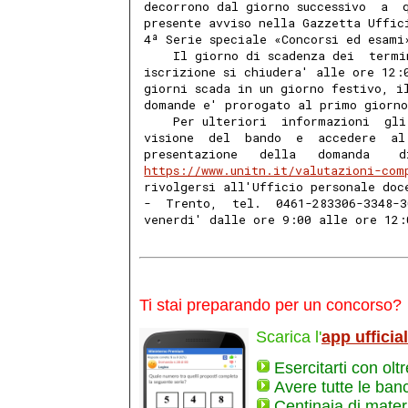
decorrono dal giorno successivo  a  
presente avviso nella Gazzetta Uffic
4ª Serie speciale «Concorsi ed esami
    Il giorno di scadenza dei  termi
iscrizione si chiudera' alle ore 12:
giorni scada in un giorno festivo, i
domande e' prorogato al primo giorno
    Per ulteriori  informazioni  gli
visione  del  bando  e  accedere  al
presentazione   della   domanda    d
https://www.unitn.it/valutazioni-com
rivolgersi all'Ufficio personale doc
-  Trento,  tel.  0461-283306-3348-3
venerdi' dalle ore 9:00 alle ore 12:
Ti stai preparando per un concorso?
Scarica l'
app ufficia
Esercitarti con olt
Avere tutte le ban
Centinaia di materi