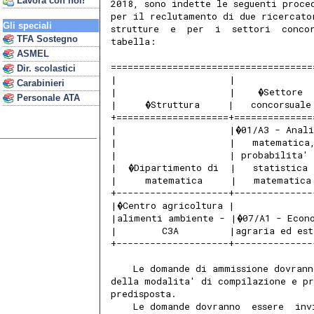
Lavora con noi!
2018, sono indette le seguenti proce
per il reclutamento di due ricercato
Gli speciali
strutture  e  per  i  settori  conco
TFA Sostegno
tabella: 
ASMEL
====================================
Dir. scolastici
|                    |             
Carabinieri
|                    |    �Settore 
Personale ATA
|     �Struttura     |   concorsuale
+====================+==============
|                    |�01/A3 - Anal
|                    |   matematica
|                    | probabilita'
|  �Dipartimento di  |   statistica
|     matematica     |   matematica
+--------------------+--------------
|�Centro agricoltura |             
|alimenti ambiente - |�07/A1 - Econ
|        C3A         |agraria ed est
+--------------------+--------------
    Le domande di ammissione dovrann
della modalita' di compilazione e pr
predisposta. 
    Le domande dovranno  essere  inv