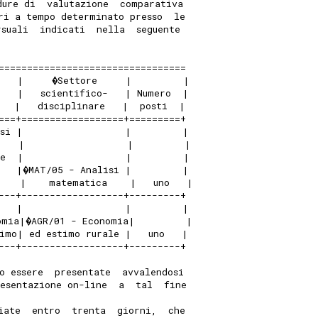
dure di  valutazione  comparativa
ri a tempo determinato presso  le
rsuali  indicati  nella  seguente
=================================
    |     �Settore     |         |
    |   scientifico-   | Numero  |
   |   disciplinare   |  posti  |
===+==================+=========+
isi |                  |         |
,   |                  |         |
 e  |                  |         |
    |�MAT/05 - Analisi |         |
    |    matematica    |   uno   |
---+------------------+---------+
    |                  |         |
omia|�AGR/01 - Economia|         |
imo| ed estimo rurale |   uno   |
---+------------------+---------+
o essere  presentate  avvalendosi
esentazione on-line  a  tal  fine
iate  entro  trenta  giorni,  che