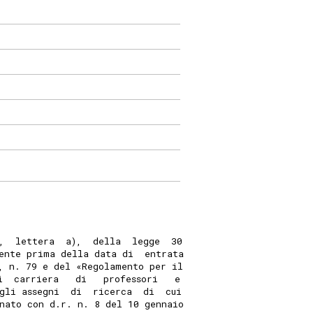
,  lettera  a),  della  legge  30
ente prima della data di  entrata
, n. 79 e del «Regolamento per il
i  carriera   di   professori   e
gli assegni  di  ricerca  di  cui
nato con d.r. n. 8 del 10 gennaio