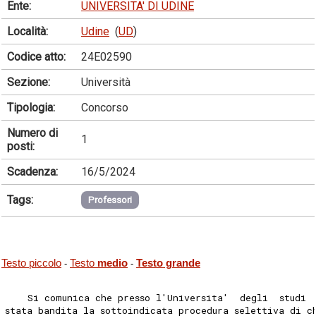
Ente:
UNIVERSITA' DI UDINE
Località:
Udine
(
UD
)
Codice atto:
24E02590
Sezione:
Università
Tipologia:
Concorso
Numero di
1
posti:
Scadenza:
16/5/2024
Tags:
Professori
Testo piccolo
Testo
medio
Testo grande
-
-
    Si comunica che presso l'Universita'  degli  studi 
stata bandita la sottoindicata procedura selettiva di c