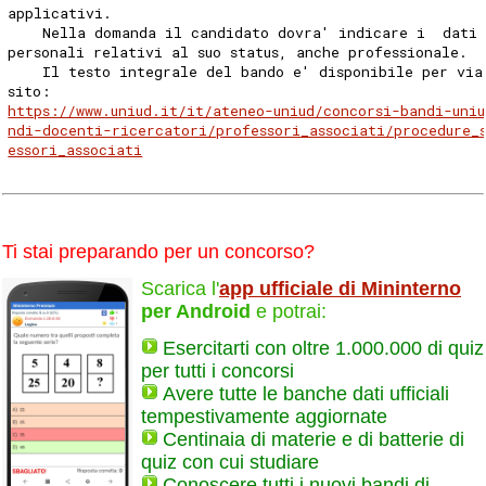
applicativi. 
    Nella domanda il candidato dovra' indicare i  dati
personali relativi al suo status, anche professionale. 
    Il testo integrale del bando e' disponibile per via
sito:
https://www.uniud.it/it/ateneo-uniud/concorsi-bandi-uni
ndi-docenti-ricercatori/professori_associati/procedure_
essori_associati
Ti stai preparando per un concorso?
Scarica l'
app ufficiale di Mininterno
per Android
e potrai:
Esercitarti con oltre 1.000.000 di quiz
per tutti i concorsi
Avere tutte le banche dati ufficiali
tempestivamente aggiornate
Centinaia di materie e di batterie di
quiz con cui studiare
Conoscere tutti i nuovi bandi di