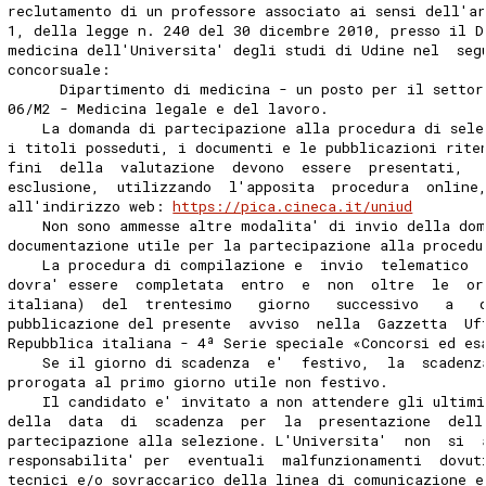
reclutamento di un professore associato ai sensi dell'a
1, della legge n. 240 del 30 dicembre 2010, presso il D
medicina dell'Universita' degli studi di Udine nel  seg
concorsuale: 
      Dipartimento di medicina - un posto per il settor
06/M2 - Medicina legale e del lavoro. 
    La domanda di partecipazione alla procedura di sele
i titoli posseduti, i documenti e le pubblicazioni rite
fini  della  valutazione  devono  essere  presentati,  
esclusione,  utilizzando  l'apposita  procedura  online
all'indirizzo web: 
https://pica.cineca.it/uniud
    Non sono ammesse altre modalita' di invio della do
documentazione utile per la partecipazione alla procedu
    La procedura di compilazione e  invio  telematico 
dovra' essere  completata  entro  e  non  oltre  le  or
italiana)  del  trentesimo   giorno   successivo   a   
pubblicazione del presente  avviso  nella  Gazzetta  Uf
Repubblica italiana - 4ª Serie speciale «Concorsi ed es
    Se il giorno di scadenza  e'  festivo,  la  scadenz
prorogata al primo giorno utile non festivo. 
    Il candidato e' invitato a non attendere gli ultim
della  data  di  scadenza  per  la  presentazione  dell
partecipazione alla selezione. L'Universita'  non  si  
responsabilita' per  eventuali  malfunzionamenti  dovut
tecnici e/o sovraccarico della linea di comunicazione e