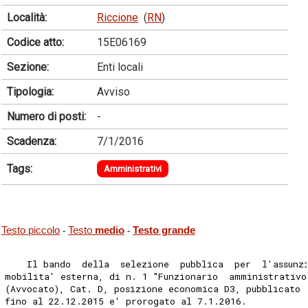
Località:
Riccione
(
RN
)
Codice atto:
15E06169
Sezione:
Enti locali
Tipologia:
Avviso
Numero di posti:
-
Scadenza:
7/1/2016
Tags:
Amministrativi
Testo piccolo
Testo
medio
Testo grande
-
-
    Il bando  della  selezione  pubblica  per  l'assunz
mobilita' esterna, di n. 1 "Funzionario  amministrativo
(Avvocato), Cat. D, posizione economica D3, pubblicato 
fino al 22.12.2015 e' prorogato al 7.1.2016. 