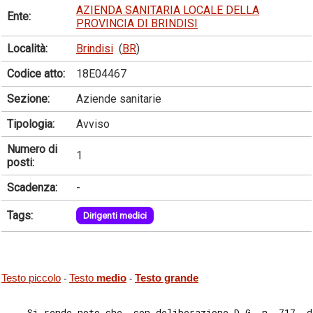
AZIENDA SANITARIA LOCALE DELLA
Ente:
PROVINCIA DI BRINDISI
Località:
Brindisi
(
BR
)
Codice atto:
18E04467
Sezione:
Aziende sanitarie
Tipologia:
Avviso
Numero di
1
posti:
Scadenza:
-
Tags:
Dirigenti medici
Testo piccolo
Testo
medio
Testo grande
-
-
    Si rende noto che, con deliberazione D.G. n. 717  d