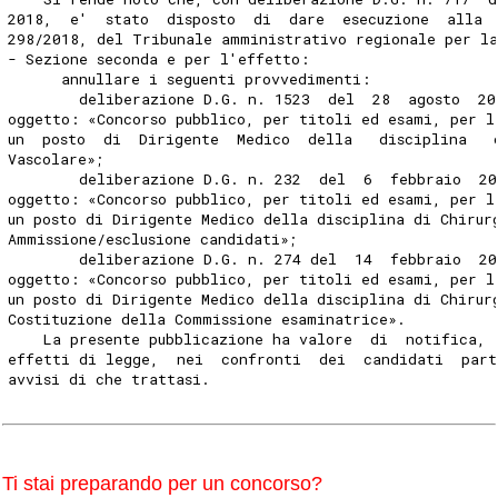
2018,  e'  stato  disposto  di  dare  esecuzione  alla 
298/2018, del Tribunale amministrativo regionale per la
- Sezione seconda e per l'effetto: 
      annullare i seguenti provvedimenti: 
        deliberazione D.G. n. 1523  del  28  agosto  20
oggetto: «Concorso pubblico, per titoli ed esami, per l
un  posto  di  Dirigente  Medico  della   disciplina   
Vascolare»; 
        deliberazione D.G. n. 232  del  6  febbraio  20
oggetto: «Concorso pubblico, per titoli ed esami, per l
un posto di Dirigente Medico della disciplina di Chirur
Ammissione/esclusione candidati»; 
        deliberazione D.G. n. 274 del  14  febbraio  20
oggetto: «Concorso pubblico, per titoli ed esami, per l
un posto di Dirigente Medico della disciplina di Chirur
Costituzione della Commissione esaminatrice». 
    La presente pubblicazione ha valore  di  notifica, 
effetti di legge,  nei  confronti  dei  candidati  part
avvisi di che trattasi. 
Ti stai preparando per un concorso?