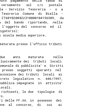
nuto  pagamento  della  tassa  di
 versamento   sul   c/c   postale
la - Servizio  Tesoreria  -  o  a
 Tesoreria  Comune  di  Biella  -
 IT60Y0200822310000104156509,  da
a  del  bando  riportando,  nella
e l'oggetto del  concorso  ed  il
igatorio); 
i scuola media superiore. 
maturata presso l'ufficio tributi
due    anni    maturata     nella
clusivamente dei  tributi  locali
omunale di pubblicita' e  Diritti
  presso  soggetti  operanti  nel
scossione dei tributi  locali  ai
creto  legislativo  n.  446/1997,
pubblica impegnate  in  attivita'
locali. 
 richiesti, le due  tipologie  di
ro. 
ri delle FF.AA. in  possesso  dei
one  al  concorso,  di   cui   ai