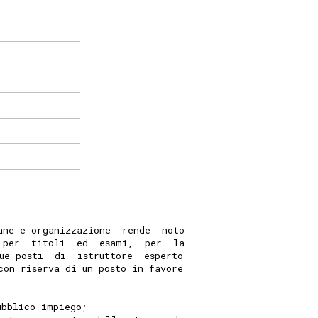
ane e organizzazione  rende  noto
 per  titoli  ed  esami,  per  la
ue posti  di  istruttore  esperto
con riserva di un posto in favore
ubblico impiego; 