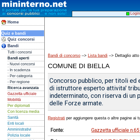
Login
Home
Quiz e bandi
Quiz concorsi
Bandi
Tutti i concorsi
Bandi di concorso
-->
Lista bandi
--> Dettaglio atto
Bandi aperti
- Nuovi concorsi
COMUNE DI BIELLA
- In scadenza
- Per categoria
Concorso pubblico, per titoli ed 
- Per regione
di istruttore esperto attivita' tri
Ricerca avanzata
Gazzetta ufficiale
indeterminato, con riserva di un 
Mobilità
delle Forze armate.
Per diplomati
Con licenza media
Sanità
Registrati
per aggiungere questa o altre pagine ai tu
Enti locali
Fonte:
Gazzetta ufficiale n.6
Amministrativi
Polizia locale