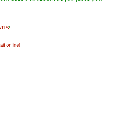
ATIS
!
ati online
!