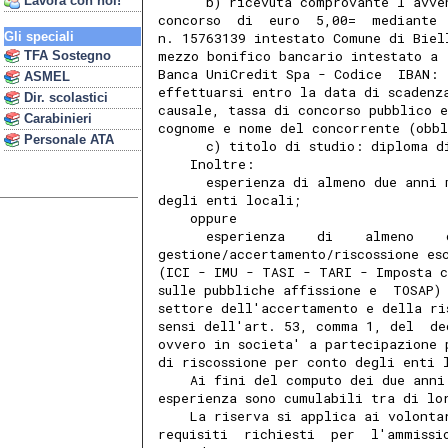
Lavora con noi!
      b) ricevuta comprovante l'avve
concorso  di  euro  5,00=  mediante 
Gli speciali
n. 15763139 intestato Comune di Biel
mezzo bonifico bancario intestato a 
TFA Sostegno
Banca UniCredit Spa - Codice  IBAN: 
ASMEL
effettuarsi entro la data di scadenz
Dir. scolastici
causale, tassa di concorso pubblico 
Carabinieri
cognome e nome del concorrente (obbl
Personale ATA
      c) titolo di studio: diploma d
    Inoltre: 
      esperienza di almeno due anni 
degli enti locali; 
    oppure 
      esperienza    di    almeno    
gestione/accertamento/riscossione es
(ICI - IMU - TASI - TARI - Imposta c
sulle pubbliche affissione e  TOSAP)
settore dell'accertamento e della ri
sensi dell'art. 53, comma 1, del  de
ovvero in societa' a partecipazione 
di riscossione per conto degli enti 
    Ai fini del computo dei due anni
esperienza sono cumulabili tra di lo
    La riserva si applica ai volonta
requisiti  richiesti  per  l'ammissi