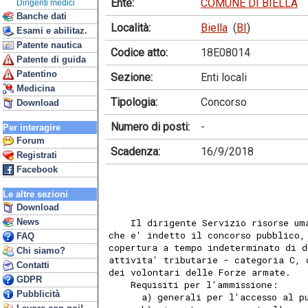
Ente:
COMUNE DI BIELLA
Dirigenti medici
Banche dati
Località:
Biella
(
BI
)
Esami e abilitaz.
Patente nautica
Codice atto:
18E08014
Patente di guida
Patentino
Sezione:
Enti locali
Medicina
Tipologia:
Concorso
Download
Numero di posti:
-
Per interagire
Forum
Scadenza:
16/9/2018
Registrati
Facebook
Le altre sezioni
Download
News
    Il dirigente Servizio risorse um
che e' indetto il concorso pubblico,
FAQ
copertura a tempo indeterminato di d
Chi siamo?
attivita' tributarie - categoria C, 
Contatti
dei volontari delle Forze armate. 
GDPR
    Requisiti per l'ammissione: 
Pubblicità
      a) generali per l'accesso al p