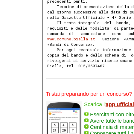
precedenti punti. 
    Termine di presentazione della d
dal giorno successivo alla data di p
nella Gazzetta Ufficiale - 4ª Serie 
    Il testo integrale  del  bando, 
requisiti e delle modalita' di parte
domanda  di   ammissione   sono   pu
www.comune.biella.it
,  Sezione  «Amm
«Bandi di Concorso». 
    Per ogni eventuale informazione 
copia del bando e dello schema di  d
rivolgersi al servizio risorse umane
Biella, tel. 015/3507467. 
Ti stai preparando per un concorso?
Scarica l'
app ufficia
Esercitarti con olt
Avere tutte le ban
Centinaia di materi
Conoscere tutti i 