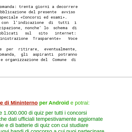
omanda: trenta giorni a decorrere
ubblicazione del presente  avviso
speciale «Concorsi ed esami». 
 con  l'indicazione  di  tutti  i
cipazione, nonche' lo  schema  di
bblicati   sul   sito   internet:
inistrazione  Trasparente»   Voce
e  per  ritirare,  eventualmente,
omanda,  gli  aspiranti  potranno
 e organizzazione del  Comune  di
le di Mininterno
per Android
e potrai:
re 1.000.000 di quiz per tutti i concorsi
che dati ufficiali tempestivamente aggiornate
e e di batterie di quiz con cui studiare
nuovi bandi di concorso a cui puoi partecipare