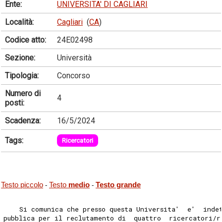
Ente:
UNIVERSITA' DI CAGLIARI
Località:
Cagliari
(
CA
)
Codice atto:
24E02498
Sezione:
Università
Tipologia:
Concorso
Numero di
4
posti:
Scadenza:
16/5/2024
Tags:
Ricercatori
Testo piccolo
Testo
medio
Testo grande
-
-
    Si comunica che presso questa Universita'  e'  inde
pubblica per il reclutamento di  quattro  ricercatori/r