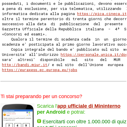
posseduti, i documenti e le pubblicazioni, devono esser
a pena di esclusione, per via telematica, utilizzando  
informatica dedicata alla pagina 
https://pica.cineca.it
oltre il termine perentorio di trenta giorni che decor
successivo alla data  di  pubblicazione  del  presente 
Gazzetta Ufficiale della Repubblica  italiana  -  4ª  S
«Concorsi ed esami». 
    Qualora il termine di scadenza cada  in  un  giorno
scadenza e' posticipata al primo giorno lavorativo succ
    Copia integrale del bando e' pubblicato sul sito  w
Universita' all'indirizzo 
https://personale.unica.it/do
sara'  altresi'  disponibile   sul   sito   del   MUR  
http://bandi.miur.it
/ e sul sito  dell'Unione  europea 
https://euraxess.ec.europa.eu/jobs
Ti stai preparando per un concorso?
Scarica l'
app ufficiale di Mininterno
per Android
e potrai:
Esercitarti con oltre 1.000.000 di quiz