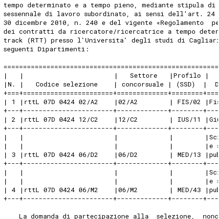
tempo determinato e a tempo pieno, mediante stipula di
sessennale di lavoro subordinato, ai sensi dell'art. 24
30 dicembre 2010, n. 240 e del vigente «Regolamento  pe
dei contratti da ricercatore/ricercatrice a tempo dete
track (RTT) presso l'Universita' degli studi di Cagliar
seguenti Dipartimenti: 
=======================================================
|   |                       |   Settore   |Profilo |  
|N. |   Codice selezione    | concorsuale | (SSD)  |  
+===+=======================+=============+========+===
| 1 |rttL 07D 0424 02/A2    |02/A2        | FIS/02 |Fi
+---+-----------------------+-------------+--------+---
| 2 |rttL 07D 0424 12/C2    |12/C2        | IUS/11 |Gi
+---+-----------------------+-------------+--------+---
|   |                       |             |        |Sc
|   |                       |             |        |e 
| 3 |rttL 07D 0424 06/D2    |06/D2        | MED/13 |pu
+---+-----------------------+-------------+--------+---
|   |                       |             |        |Sc
|   |                       |             |        |e 
| 4 |rttL 07D 0424 06/M2    |06/M2        | MED/43 |pu
+---+-----------------------+-------------+--------+---
    La domanda di partecipazione alla  selezione,  nonc