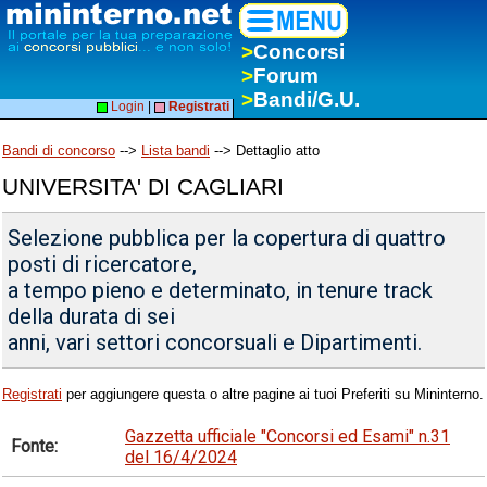
>
Concorsi
>
Forum
>
Bandi/G.U.
Login
|
Registrati
Bandi di concorso
-->
Lista bandi
--> Dettaglio atto
UNIVERSITA' DI CAGLIARI
Selezione pubblica per la copertura di quattro
posti di ricercatore,
a tempo pieno e determinato, in tenure track
della durata di sei
anni, vari settori concorsuali e Dipartimenti.
Registrati
per aggiungere questa o altre pagine ai tuoi Preferiti su Mininterno.
Gazzetta ufficiale "Concorsi ed Esami" n.31
Fonte:
del 16/4/2024