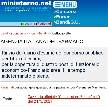
>
Concorsi
>
Forum
>
Bandi/G.U.
Login
|
Registrati
Bandi di concorso
-->
Lista bandi
--> Dettaglio atto
AGENZIA ITALIANA DEL FARMACO
Rinvio del diario d'esame del concorso pubblico,
per titoli ed esami,
per la copertura di quattro posti di funzionario
economico-finanziario area III, a tempo
indeterminato e pieno.
Registrati
per aggiungere questa o altre pagine ai tuoi Preferiti su Mininterno.
Gazzetta ufficiale "Concorsi ed Esami" n.40
Fonte:
del 21/5/2021