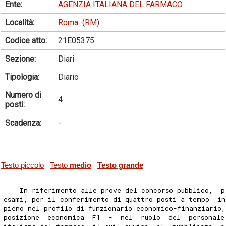
Ente:
AGENZIA ITALIANA DEL FARMACO
Località:
Roma
(
RM
)
Codice atto:
21E05375
Sezione:
Diari
Tipologia:
Diario
Numero di
4
posti:
Scadenza:
-
Testo piccolo
Testo
medio
Testo grande
-
-
    In riferimento alle prove del concorso pubblico,  p
esami, per il conferimento di quattro posti a tempo  i
pieno nel profilo di funzionario economico-finanziario,
posizione  economica  F1  -  nel  ruolo  del  personale