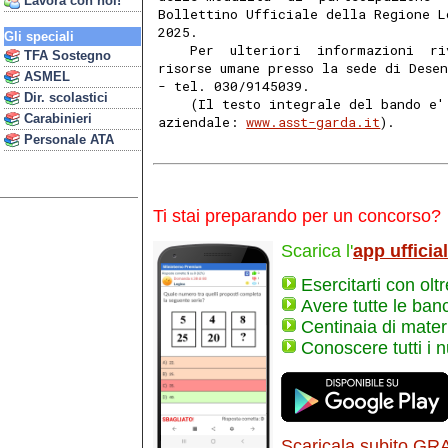
Lavora con noi!
Bollettino Ufficiale della Regione L
2025. 
Gli speciali
    Per  ulteriori  informazioni  ri
TFA Sostegno
risorse umane presso la sede di Dese
ASMEL
- tel. 030/9145039. 
Dir. scolastici
    (Il testo integrale del bando e'
Carabinieri
aziendale: 
www.asst-garda.it
). 
Personale ATA
Ti stai preparando per un concorso?
Scarica l'
app ufficia
Esercitarti con olt
Avere tutte le ban
Centinaia di materi
Conoscere tutti i 
Scaricala subito GR