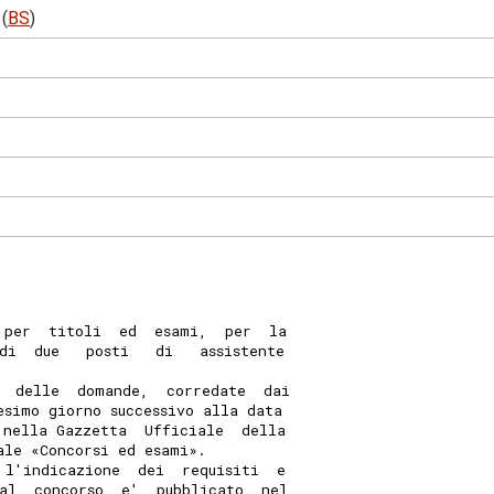
(
BS
)
 per  titoli  ed  esami,  per  la
di  due   posti   di   assistente
 
  delle  domande,  corredate  dai
esimo giorno successivo alla data
 nella Gazzetta  Ufficiale  della
ale «Concorsi ed esami». 
 l'indicazione  dei  requisiti  e
al  concorso  e'  pubblicato  nel