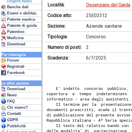
Dirigenti medici
Località:
Desenzano del Garda
Banche dati
Esami e abilitaz.
Codice atto:
25E03312
Patente nautica
Sezione:
Aziende sanitarie
Patente di guida
Patentino
Tipologia:
Concorso
Medicina
Download
Numero di posti:
2
Per interagire
Scadenza:
6/7/2025
Forum
Registrati
Facebook
Le altre sezioni
    E' indetto  concorso  pubblico, 
Download
copertura  a  tempo  indeterminato  
News
informatico - area degli assistenti.
FAQ
    Il termine per la  presentazione
Chi siamo?
documenti prescritti, scade il trent
Contatti
di pubblicazione del presente avviso
GDPR
Repubblica italiana - 4ª Serie speci
    Il testo del relativo bando con 
Pubblicità
delle modalita' di  partecipazione  