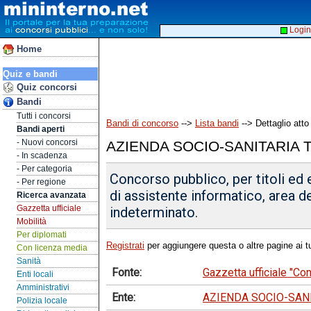
Login
Home
Quiz e bandi
Quiz concorsi
Bandi
Tutti i concorsi
Bandi di concorso
-->
Lista bandi
--> Dettaglio atto
Bandi aperti
- Nuovi concorsi
AZIENDA SOCIO-SANITARIA
- In scadenza
- Per categoria
Concorso pubblico, per titoli ed 
- Per regione
di assistente informatico, area d
Ricerca avanzata
Gazzetta ufficiale
indeterminato.
Mobilità
Per diplomati
Registrati
per aggiungere questa o altre pagine ai tu
Con licenza media
Sanità
Fonte:
Gazzetta ufficiale "Co
Enti locali
Amministrativi
Ente:
AZIENDA SOCIO-SAN
Polizia locale