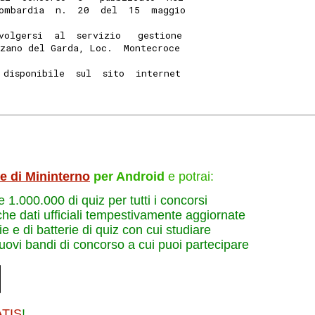
ombardia  n.  20  del  15  maggio
volgersi  al  servizio   gestione
nzano del Garda, Loc.  Montecroce
 disponibile  sul  sito  internet
le di Mininterno
per Android
e potrai:
re 1.000.000 di quiz per tutti i concorsi
che dati ufficiali tempestivamente aggiornate
e e di batterie di quiz con cui studiare
nuovi bandi di concorso a cui puoi partecipare
ATIS
!