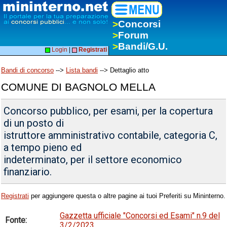
>
Concorsi
>
Forum
>
Bandi/G.U.
Login
|
Registrati
Bandi di concorso
-->
Lista bandi
--> Dettaglio atto
COMUNE DI BAGNOLO MELLA
Concorso pubblico, per esami, per la copertura
di un posto di
istruttore amministrativo contabile, categoria C,
a tempo pieno ed
indeterminato, per il settore economico
finanziario.
Registrati
per aggiungere questa o altre pagine ai tuoi Preferiti su Mininterno.
Gazzetta ufficiale "Concorsi ed Esami" n.9 del
Fonte:
3/2/2023