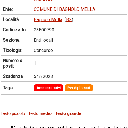
Ente:
COMUNE DI BAGNOLO MELLA
Località:
Bagnolo Mella
(
BS
)
Codice atto:
23E00790
Sezione:
Enti locali
Tipologia:
Concorso
Numero di
1
posti:
Scadenza:
5/3/2023
Tags:
Amministrativi
Per diplomati
Testo piccolo
Testo
medio
Testo grande
-
-
    E' indetto concorso pubblico, per esami, per la cop