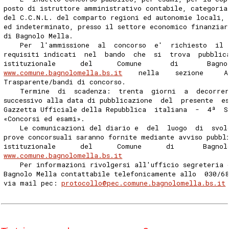
posto di istruttore amministrativo contabile, categoria
del C.C.N.L. del comparto regioni ed autonomie locali,
ed indeterminato, presso il settore economico finanziar
di Bagnolo Mella. 
    Per  l'ammissione  al  concorso  e'  richiesto  il 
requisiti indicati  nel  bando  che  si  trova  pubblic
istituzionale      del      Comune       di       Bagno
www.comune.bagnolomella.bs.it
    nella    sezione     A
Trasparente/bandi di concorso. 
    Termine  di  scadenza:  trenta  giorni  a  decorre
successivo alla data di pubblicazione  del  presente  e
Gazzetta Ufficiale della Repubblica  italiana  -  4ª  S
«Concorsi ed esami». 
    Le comunicazioni del diario e  del  luogo  di  svol
prove concorsuali saranno fornite mediante avviso pubbl
istituzionale      del      Comune      di       Bagnol
www.comune.bagnolomella.bs.it
    Per informazioni rivolgersi all'ufficio segreteria 
Bagnolo Mella contattabile telefonicamente allo  030/68
via mail pec: 
protocollo@pec.comune.bagnolomella.bs.it