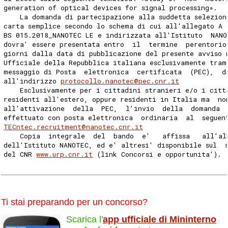
generation of optical devices for signal processing». 
    La domanda di partecipazione alla suddetta selezion
carta semplice secondo lo schema di cui all'allegato A 
BS 015.2018_NANOTEC LE e indirizzata all'Istituto  NANO
dovra' essere presentata entro  il  termine  perentorio
giorni dalla data di pubblicazione del presente avviso 
Ufficiale della Repubblica italiana esclusivamente tram
messaggio di Posta  elettronica  certificata  (PEC),  d
all'indirizzo 
protocollo.nanotec@pec.cnr.it
    Esclusivamente per i cittadini stranieri e/o i citt
residenti all'estero, oppure residenti in Italia ma  no
all'attivazione  della  PEC,  l'invio  della  domanda  
effettuato con posta elettronica  ordinaria  al  seguen
TECntec.recruitment@nanotec.cnr.it
    Copia  integrale  del  bando  e'   affissa   all'al
dell'Istituto NANOTEC, ed e' altresi' disponibile sul  
del CNR 
www.urp.cnr.it
 (link Concorsi e opportunita'). 
Ti stai preparando per un concorso?
Scarica l'
app ufficiale di Mininterno