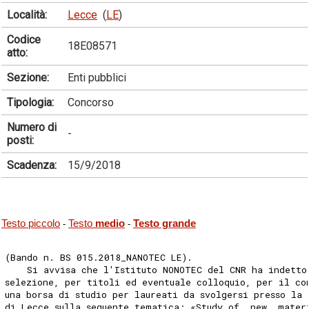
Località:
Lecce
(
LE
)
Codice
18E08571
atto:
Sezione:
Enti pubblici
Tipologia:
Concorso
Numero di
-
posti:
Scadenza:
15/9/2018
Testo piccolo
Testo
medio
Testo grande
-
-
(Bando n. BS 015.2018_NANOTEC LE). 
    Si avvisa che l'Istituto NONOTEC del CNR ha indetto
selezione, per titoli ed eventuale colloquio, per il co
una borsa di studio per laureati da svolgersi presso la 
di Lecce sulla seguente tematica: «Study of  new  mater